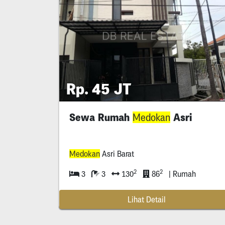
Rp. 45 JT
Sewa Rumah
Asri
Medokan
Medokan
Asri Barat
2
2
3
3
130
86
| Rumah
Lihat Detail