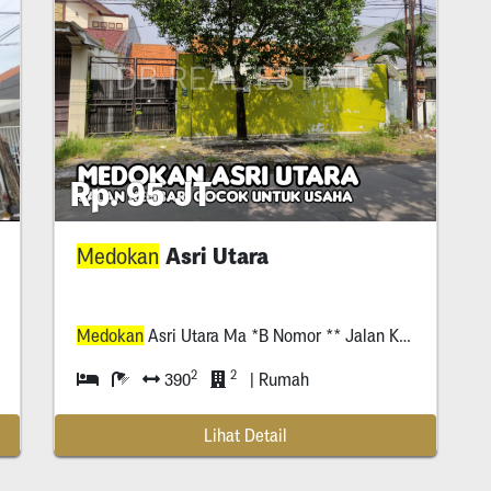
Rp. 95 JT
Asri Utara
Medokan
Medokan
Asri Utara Ma *B Nomor ** Jalan Kembar, Sejajar Dengan Graha Ykp Surabaya
2
2
390
| Rumah
Lihat Detail