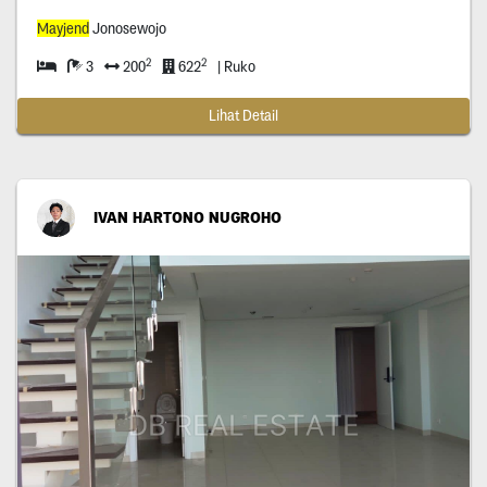
Mayjend
Jonosewojo
2
2
3
200
622
| Ruko
Lihat Detail
IVAN HARTONO NUGROHO