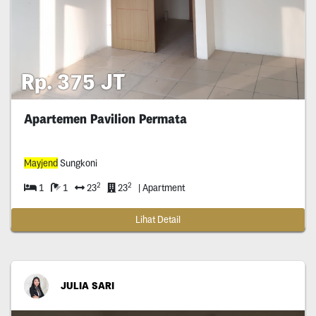
Rp. 375 JT
Apartemen Pavilion Permata
Mayjend
Sungkoni
2
2
1
1
23
23
| Apartment
Lihat Detail
JULIA SARI