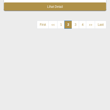
Lihat Detail
2
First
<<
1
3
4
>>
Last