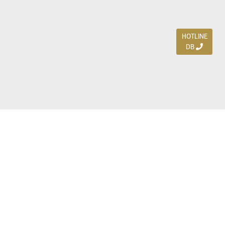
HOTLINE
DB
Jl. Dharmahusada Indah Timur 15 / Blok V 305,
Surabaya 60115
Ph. (031) 5954103