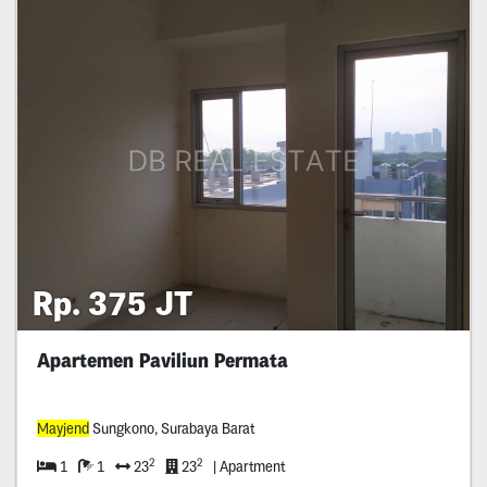
Rp. 375 JT
Apartemen Paviliun Permata
Mayjend
Sungkono, Surabaya Barat
2
2
1
1
23
23
| Apartment