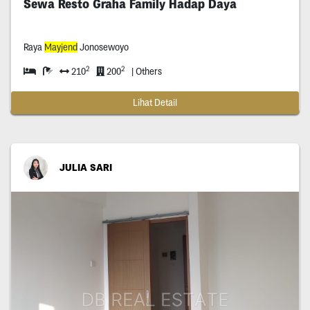
Sewa Resto Graha Family Hadap Daya
Raya
Mayjend
Jonosewoyo
2
2
210
200
| Others
Lihat Detail
JULIA SARI