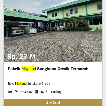
Rp. 27 M
Pabrik
Mayjend
Sungkono Gresik Termurah
Raya
Mayjend
Sungkono Gresik
2
2
4,548
3,570
| Gudang
Lihat Detail