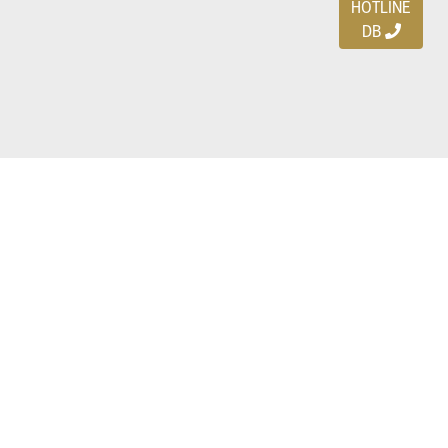
HOTLINE
DB
Ayo download DBDEALS