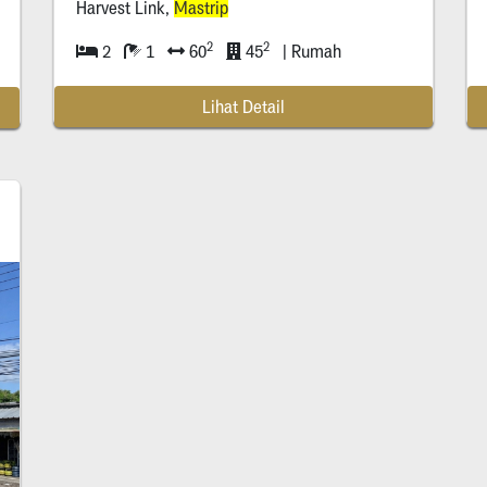
Harvest Link,
Mastrip
2
2
2
1
60
45
| Rumah
Lihat Detail