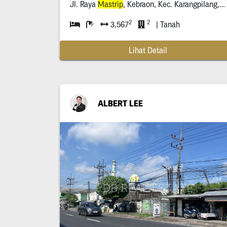
Jl. Raya
Mastrip
, Kebraon, Kec. Karangpilang, Surabaya
2
2
3,567
| Tanah
Lihat Detail
ALBERT LEE