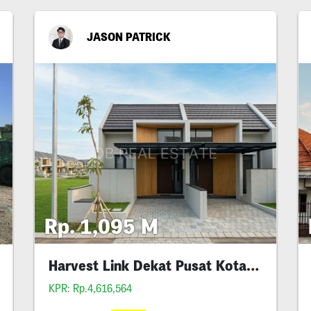
JASON PATRICK
Rp. 1,095 M
Harvest Link Dekat Pusat Kota Free Dp
KPR: Rp.4,616,564