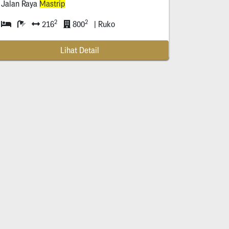
Jalan Raya
Mastrip
2
2
216
800
| Ruko
Lihat Detail