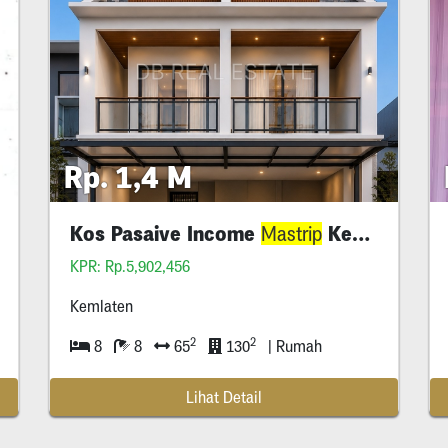
Rp. 1,4 M
Kos Pasaive Income
Kemlaten
Mastrip
KPR: Rp.5,902,456
Kemlaten
2
2
8
8
65
130
| Rumah
Lihat Detail