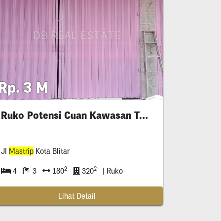
Rp. 3 M
Ruko Potensi Cuan Kawasan Toko & Stasiun
Jl
Mastrip
Kota Blitar
2
2
4
3
180
320
| Ruko
Lihat Detail