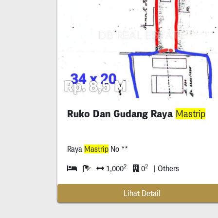
Rp. 8,5 M
Ruko Dan Gudang Raya
Mastrip
Raya
Mastrip
No **
2
2
1,000
0
| Others
Lihat Detail