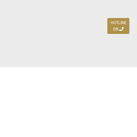
HOTLINE
DB
Jl. Dharmahusada Indah Timur 15 / Blok V 305,
Surabaya 60115
Ph. (031) 5954103