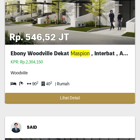
Rp. 546,52 JT
Ebony Woodville Dekat
Maspion
, Interbat , Avian
KPR: Rp.2,304,150
Woodville
2
2
90
40
| Rumah
Lihat Detail
SAID