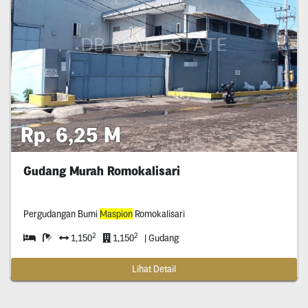
Rp. 6,25 M
Gudang Murah Romokalisari
Pergudangan Bumi
Maspion
Romokalisari
2
2
1,150
1,150
| Gudang
Lihat Detail