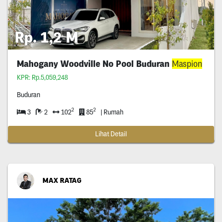
Rp. 1,2 M
Mahogany Woodville No Pool Buduran
Maspion
KPR: Rp.5,059,248
Buduran
2
2
3
2
102
85
| Rumah
Lihat Detail
MAX RATAG