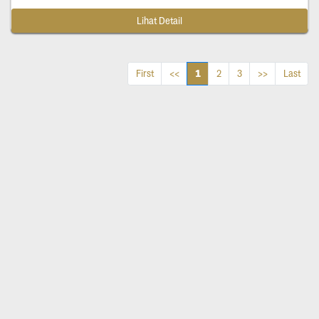
Lihat Detail
1
First
<<
2
3
>>
Last