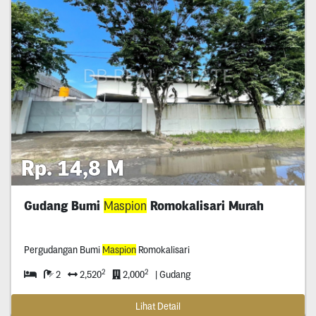
Rp. 14,8 M
Gudang Bumi
Maspion
Romokalisari Murah
Pergudangan Bumi
Maspion
Romokalisari
2
2
2
2,520
2,000
| Gudang
Lihat Detail