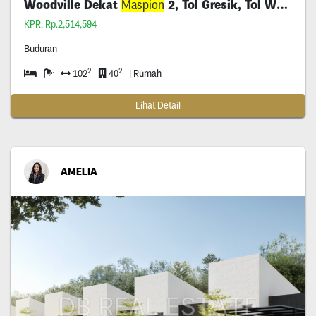
Woodville Dekat
Maspion
2, Tol Gresik, Tol Waru
KPR: Rp.2,514,594
Buduran
2
2
102
40
| Rumah
Lihat Detail
AMELIA