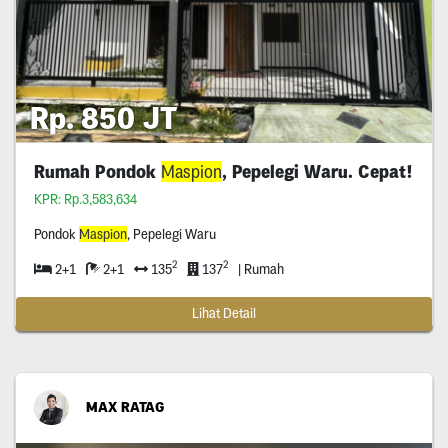
Rp. 850 JT
Rumah Pondok
Maspion
, Pepelegi Waru. Cepat!
KPR: Rp.3,583,634
Pondok
Maspion
, Pepelegi Waru
2
2
2+1
2+1
135
137
| Rumah
Lihat Detail
MAX RATAG