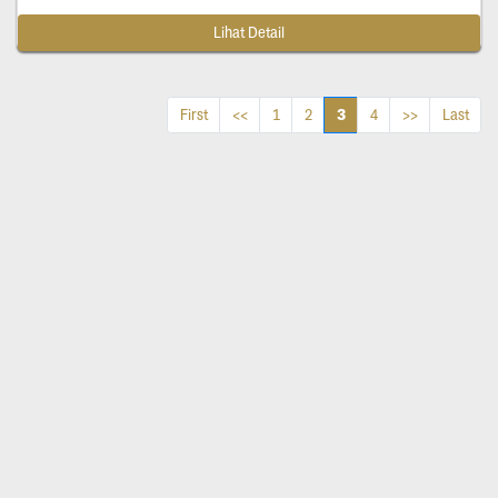
Lihat Detail
3
First
<<
1
2
4
>>
Last