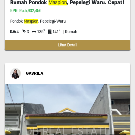
Rumah Pondok
Maspion
, Pepelegi Waru. Cepat!
KPR: Rp.5,902,456
Pondok
Maspion
, Pepelegi-Waru
2
2
4
3
135
141
| Rumah
Lihat Detail
GAVRILA