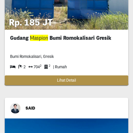
Rp. 185 JT
Gudang
Maspion
Bumi Romokalisari Gresik
Bumi Romokalisari, Gresik
2
2
2
704
| Rumah
Lihat Detail
SAID