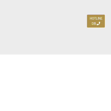
HOTLINE
DB
Jl. Dharmahusada Indah Timur 15 / Blok V 305,
Surabaya 60115
Ph. (031) 5954103