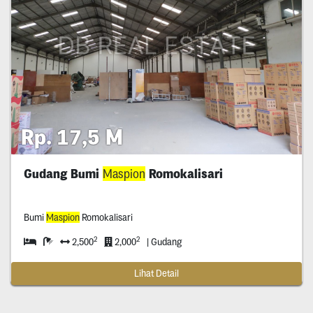
Rp. 17,5 M
Gudang Bumi
Maspion
Romokalisari
Bumi
Maspion
Romokalisari
2
2
2,500
2,000
| Gudang
Lihat Detail