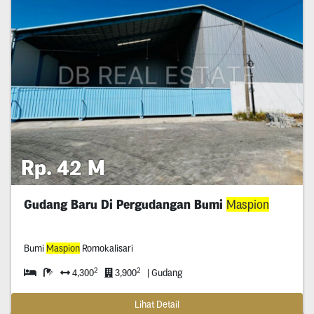
Rp. 42 M
Gudang Baru Di Pergudangan Bumi
Maspion
Bumi
Maspion
Romokalisari
2
2
4,300
3,900
| Gudang
Lihat Detail