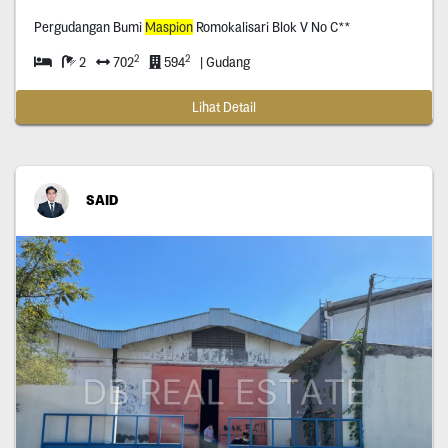
Pergudangan Bumi
Maspion
Romokalisari Blok V No C**
2
2
2
702
594
| Gudang
Lihat Detail
SAID