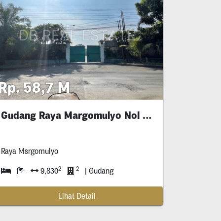
Rp. 58,7 M
Gudang Raya Margomulyo Nol Jalan Hitung Tanah
Raya Msrgomulyo
2
2
9,830
| Gudang
Lihat Detail