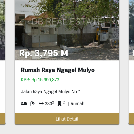
Rp. 3,795 M
Rumah Raya Ngagel Mulyo
KPR: Rp.15,999,873
Jalan Raya Ngagel Mulyo No *
2
2
330
| Rumah
Lihat Detail