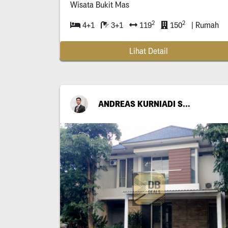
Wisata Bukit Mas
2
2
4+1
3+1
119
150
| Rumah
Lihat Detail
ANDREAS KURNIADI SANTOSO