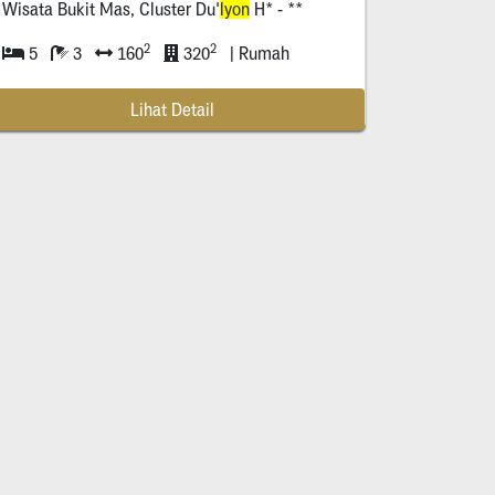
Wisata Bukit Mas, Cluster Du'
lyon
H* - **
2
2
5
3
160
320
| Rumah
Lihat Detail