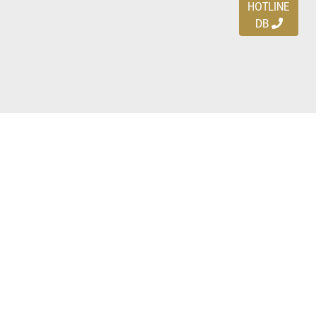
HOTLINE
DB
Ayo download DBDEALS