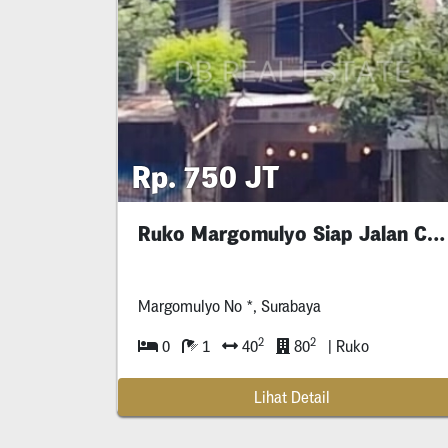
Rp. 750 JT
Ruko Margomulyo Siap Jalan Cafe
Margomulyo No *, Surabaya
2
2
0
1
40
80
| Ruko
Lihat Detail