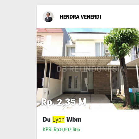
HENDRA VENERDI
Rp. 2,35 M
Du
Wbm
Lyon
KPR: Rp.9,907,695