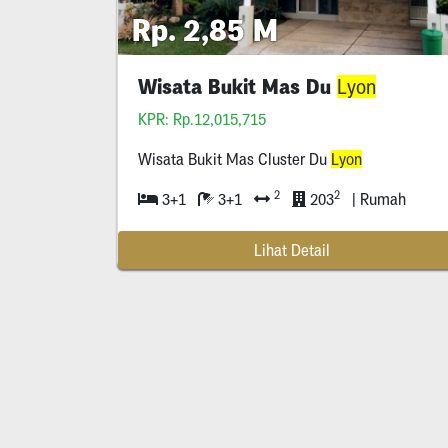
Rp. 2,85 M
Wisata Bukit Mas Du
Lyon
KPR: Rp.12,015,715
Wisata Bukit Mas Cluster Du
Lyon
2
2
3+1
3+1
203
| Rumah
Lihat Detail