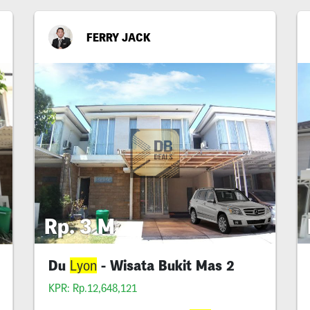
FERRY JACK
Rp. 3 M
Du
- Wisata Bukit Mas 2
Lyon
KPR: Rp.12,648,121