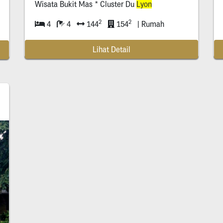
Wisata Bukit Mas * Cluster Du
Lyon
2
2
4
4
144
154
| Rumah
Lihat Detail