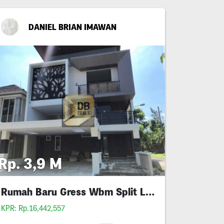
DANIEL BRIAN IMAWAN
Rp. 3,9 M
Rumah Baru Gress Wbm Split Level
KPR: Rp.16,442,557