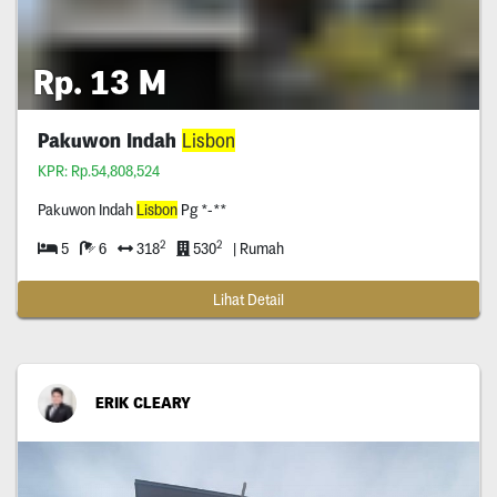
Rp. 13 M
Pakuwon Indah
Lisbon
KPR: Rp.54,808,524
Pakuwon Indah
Lisbon
Pg *-**
2
2
5
6
318
530
| Rumah
Lihat Detail
ERIK CLEARY