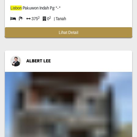
Lisbon
Pakuwon Indah Pg *-*
2
2
375
0
| Tanah
Lihat Detail
ALBERT LEE