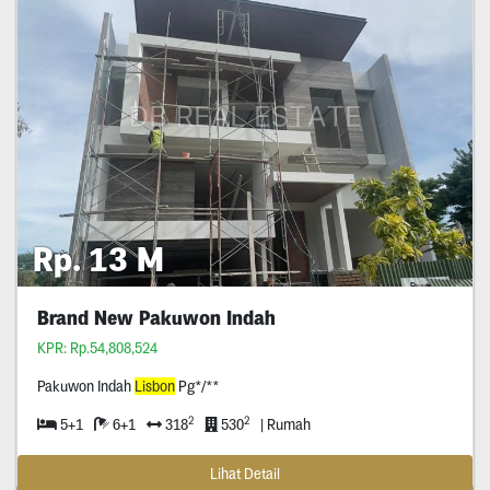
Rp. 13 M
Brand New Pakuwon Indah
KPR: Rp.54,808,524
Pakuwon Indah
Lisbon
Pg*/**
2
2
5+1
6+1
318
530
| Rumah
Lihat Detail