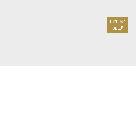
HOTLINE
DB
Jl. Dharmahusada Indah Timur 15 / Blok V 305,
Surabaya 60115
Ph. (031) 5954103