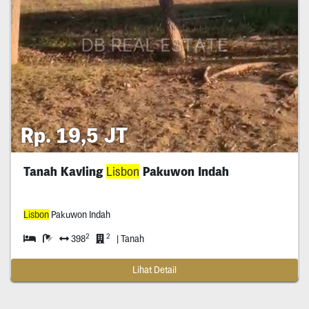
Rp. 19,5 JT
Tanah Kavling
Lisbon
Pakuwon Indah
Lisbon
Pakuwon Indah
2
2
398
| Tanah
Lihat Detail