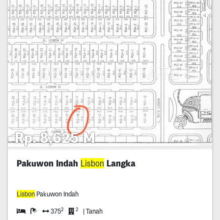
Rp. 8,625 M
Pakuwon Indah
Lisbon
Langka
Lisbon
Pakuwon Indah
2
2
375
| Tanah