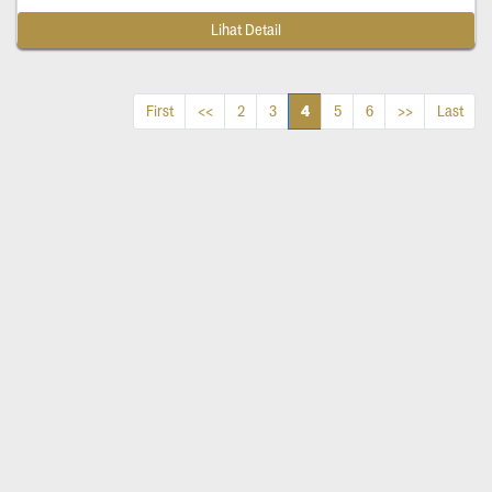
Lihat Detail
4
First
<<
2
3
5
6
>>
Last