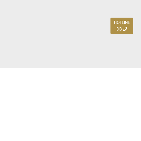
HOTLINE
DB
Jl. Dharmahusada Indah Timur 15 / Blok V 305,
Surabaya 60115
Ph. (031) 5954103