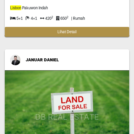
Lisbon
Pakuwon Indah
2
2
5+1
4+1
420
650
| Rumah
Lihat Detail
JANUAR DANIEL