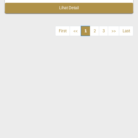
Lihat Detail
1
First
<<
2
3
>>
Last