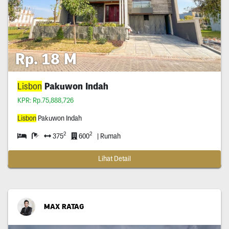
Rp. 18 M
Lisbon
Pakuwon Indah
KPR: Rp.75,888,726
Lisbon
Pakuwon Indah
2
2
375
600
| Rumah
Lihat Detail
MAX RATAG