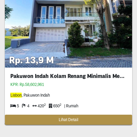
Rp. 13,9 M
Pakuwon Indah Kolam Renang Minimalis Mewah
KPR: Rp.58,602,961
Lisbon
, Pakuwon Indah
2
2
5
4
420
650
| Rumah
Lihat Detail