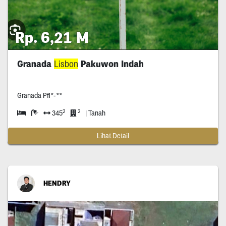
Rp. 6,21 M
Granada
Lisbon
Pakuwon Indah
Granada Pfl*-**
2
2
345
| Tanah
Lihat Detail
HENDRY