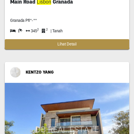
Main Road
Lisbon
Granada
Granada Pfl*-**
2
2
345
| Tanah
Lihat Detail
KENTZO YANG