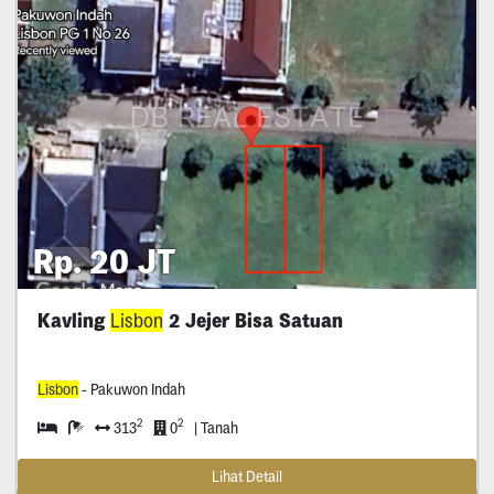
Rp. 20 JT
Kavling
Lisbon
2 Jejer Bisa Satuan
Lisbon
- Pakuwon Indah
2
2
313
0
| Tanah
Lihat Detail