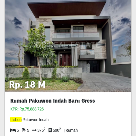
Rp. 18 M
Rumah Pakuwon Indah Baru Gress
KPR: Rp.75,888,726
Lisbon
Pakuwon Indah
2
2
5
5
375
590
| Rumah