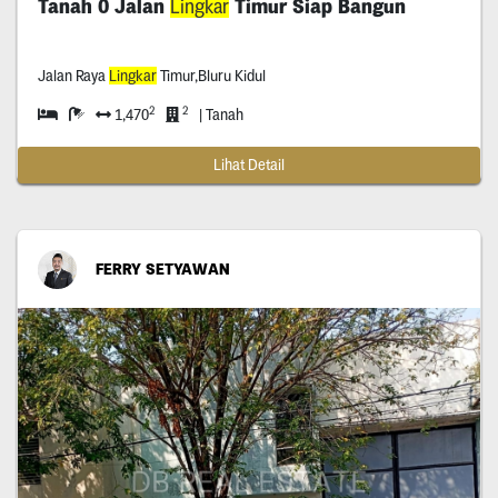
Tanah 0 Jalan
Lingkar
Timur Siap Bangun
Jalan Raya
Lingkar
Timur,Bluru Kidul
2
2
1,470
| Tanah
Lihat Detail
FERRY SETYAWAN