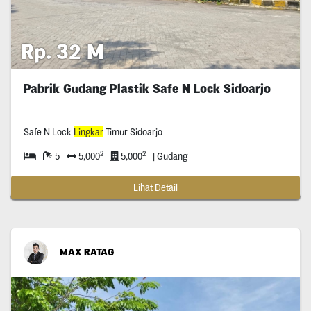
Rp. 32 M
Pabrik Gudang Plastik Safe N Lock Sidoarjo
Safe N Lock
Lingkar
Timur Sidoarjo
2
2
5
5,000
5,000
| Gudang
Lihat Detail
MAX RATAG