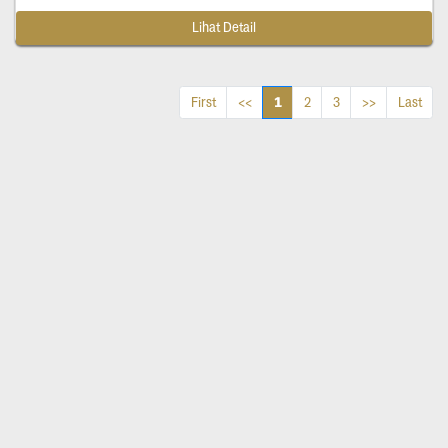
Lihat Detail
1
First
<<
2
3
>>
Last