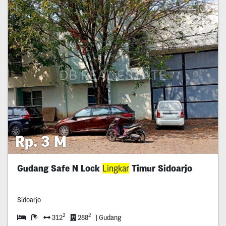
Rp. 3 M
Gudang Safe N Lock
Lingkar
Timur Sidoarjo
Sidoarjo
2
2
312
288
| Gudang