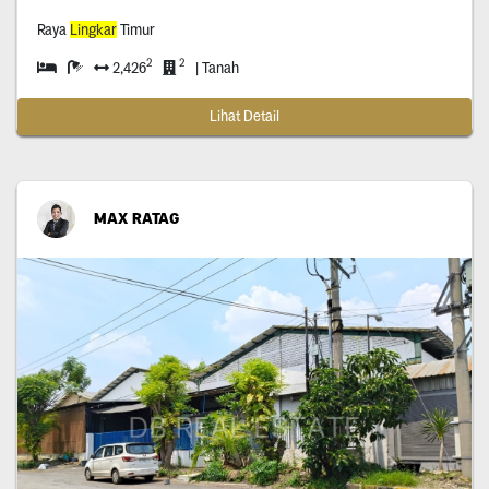
Raya
Lingkar
Timur
2
2
2,426
| Tanah
Lihat Detail
MAX RATAG