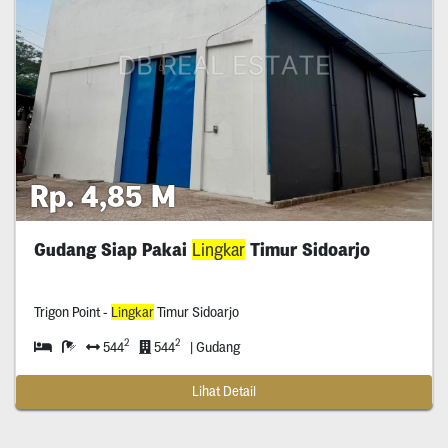
Rp. 4,85 M
Gudang Siap Pakai
Lingkar
Timur Sidoarjo
Trigon Point -
Lingkar
Timur Sidoarjo
2
2
544
544
| Gudang
Lihat Detail