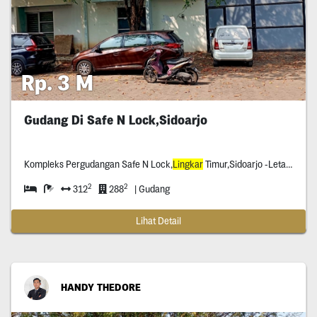
Rp. 3 M
Gudang Di Safe N Lock,Sidoarjo
Kompleks Pergudangan Safe N Lock,
Lingkar
Timur,Sidoarjo -Letak Gudang Di Bagian Depan Kompleks (Bukan Yang Masuk-Masuk Ke Dalam) Kontruksi Gudang Pakai Besi Wf
2
2
312
288
| Gudang
Lihat Detail
HANDY THEDORE