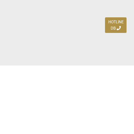
HOTLINE
DB
Jl. Dharmahusada Indah Timur 15 / Blok V 305,
Surabaya 60115
Ph. (031) 5954103