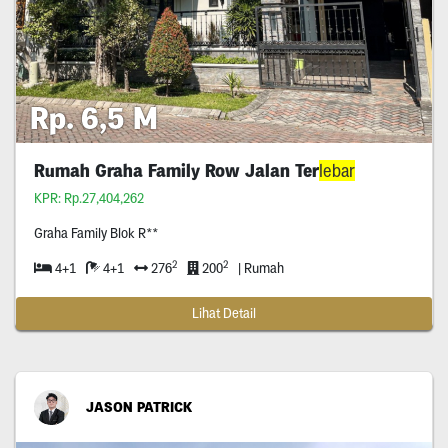
Rp. 6,5 M
Rumah Graha Family Row Jalan Ter
lebar
KPR: Rp.27,404,262
Graha Family Blok R**
2
2
4+1
4+1
276
200
| Rumah
Lihat Detail
JASON PATRICK