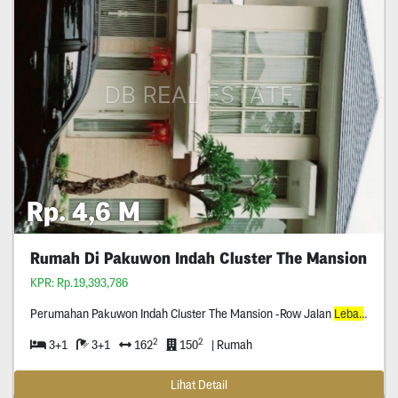
Rp. 4,6 M
Rumah Di Pakuwon Indah Cluster The Mansion
KPR: Rp.19,393,786
Perumahan Pakuwon Indah Cluster The Mansion -Row Jalan
Lebar
-Semi 
2
2
3+1
3+1
162
150
| Rumah
Lihat Detail