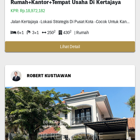
Rumah+Kantor+Tempat Usaha Di Kertajaya
KPR: Rp.18,972,182
Jalan Kertajaya -Lokasi Strategis Di Pusat Kota -Cocok Untuk Kantor/Tempat Usaha/Kos/Dll (Karena Disitu Banyak Kos,Tempat Usaha,Hotel) -Row Jalan
2
2
6+1
3+1
250
430
| Rumah
Lihat Detail
ROBERT KUSTIAWAN