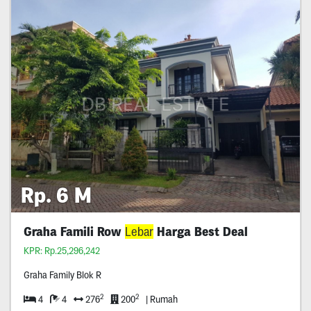
Rp. 6 M
Graha Famili Row
Lebar
Harga Best Deal
KPR: Rp.25,296,242
Graha Family Blok R
2
2
4
4
276
200
| Rumah