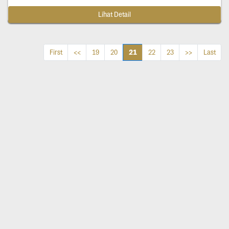
Lihat Detail
21
First
<<
19
20
22
23
>>
Last