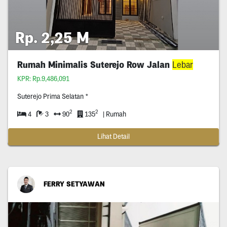
Rp. 2,25 M
Rumah Minimalis Suterejo Row Jalan
Lebar
KPR: Rp.9,486,091
Suterejo Prima Selatan *
2
2
4
3
90
135
| Rumah
Lihat Detail
FERRY SETYAWAN