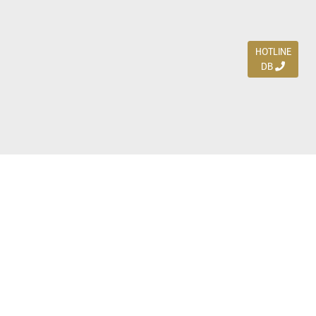
HOTLINE
DB
Jl. Dharmahusada Indah Timur 15 / Blok V 305,
Surabaya 60115
Ph. (031) 5954103