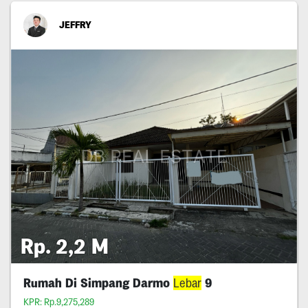
JEFFRY
Rp. 2,2 M
Rumah Di Simpang Darmo
Lebar
9
KPR: Rp.9,275,289