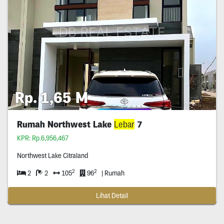
Rp. 1,65 M
Rumah Northwest Lake
Lebar
7
KPR: Rp.6,956,467
Northwest Lake Citraland
2
2
2
2
105
96
| Rumah
Lihat Detail