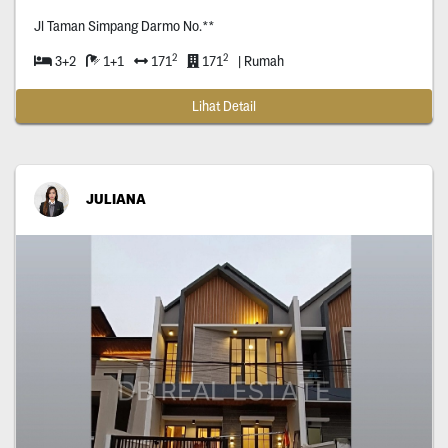
Jl Taman Simpang Darmo No.**
2
2
3+2
1+1
171
171
| Rumah
Lihat Detail
JULIANA