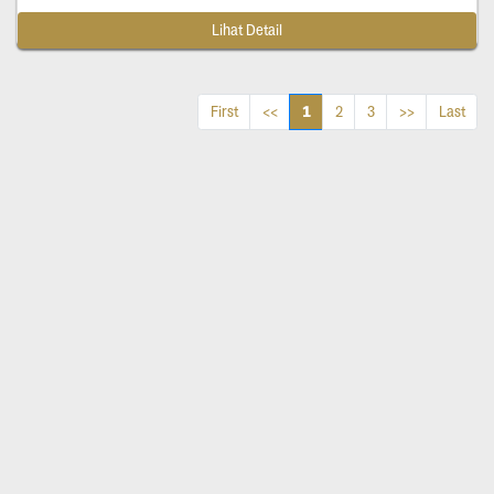
Lihat Detail
1
First
<<
2
3
>>
Last