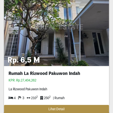
Rp. 6,5 M
Rumah La Rizwood Pakuwon Indah
KPR: Rp.27,404,262
La Rizwood Pakuwon Indah
2
2
4
3
210
250
| Rumah
Lihat Detail