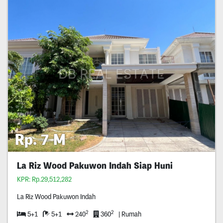
Rp. 7 M
La Riz Wood Pakuwon Indah Siap Huni
KPR: Rp.29,512,282
La Riz Wood Pakuwon Indah
2
2
5+1
5+1
240
360
| Rumah