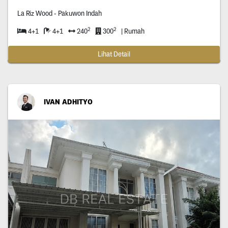
La Riz Wood - Pakuwon Indah
2
2
4+1
4+1
240
300
| Rumah
Lihat Detail
IVAN ADHITYO