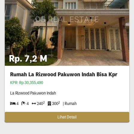
Rp. 7,2 M
Rumah La Rizwood Pakuwon Indah Bisa Kpr
KPR: Rp.30,355,490
La Rizwood Pakuwon Indah
2
2
4
4
240
300
| Rumah
Lihat Detail