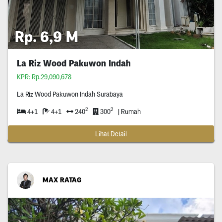
Rp. 6,9 M
La Riz Wood Pakuwon Indah
KPR: Rp.29,090,678
La Riz Wood Pakuwon Indah Surabaya
2
2
4+1
4+1
240
300
| Rumah
Lihat Detail
MAX RATAG