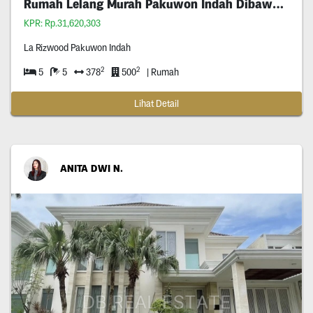
Rumah Lelang Murah Pakuwon Indah Dibawah Pasaran
KPR: Rp.31,620,303
La Rizwood Pakuwon Indah
2
2
5
5
378
500
| Rumah
Lihat Detail
ANITA DWI N.