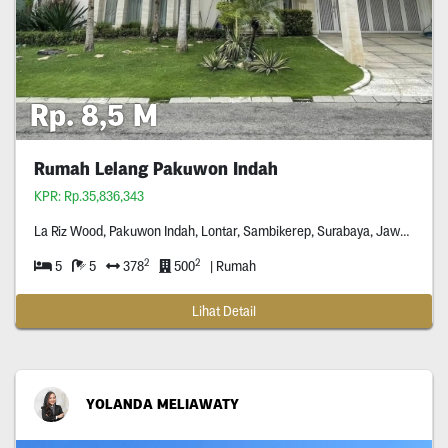
Rp. 8,5 M
Rumah Lelang Pakuwon Indah
KPR: Rp.35,836,343
La Riz Wood, Pakuwon Indah, Lontar, Sambikerep, Surabaya, Jawa Timur *****
2
2
5
5
378
500
| Rumah
Lihat Detail
YOLANDA MELIAWATY