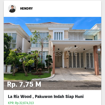
HENDRY
Rp. 7,75 M
La Riz Wood , Pakuwon Indah Siap Huni
KPR: Rp.32,674,313