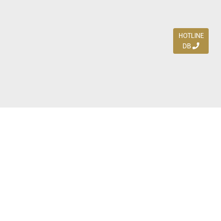
HOTLINE
DB
Jl. Dharmahusada Indah Timur 15 / Blok V 305,
Surabaya 60115
Ph. (031) 5954103