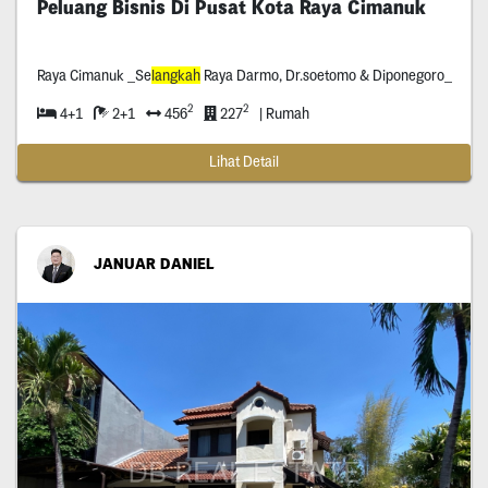
Peluang Bisnis Di Pusat Kota Raya Cimanuk
Raya Cimanuk _Se
langkah
Raya Darmo, Dr.soetomo & Diponegoro_
2
2
4+1
2+1
456
227
| Rumah
Lihat Detail
JANUAR DANIEL