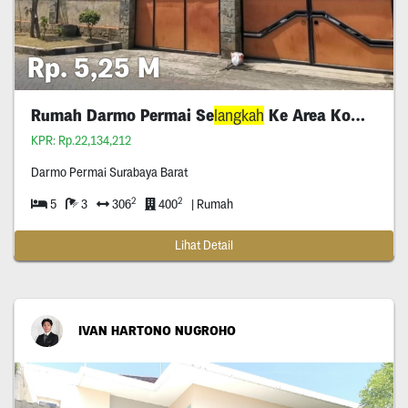
Rp. 5,25 M
Rumah Darmo Permai Se
langkah
Ke Area Komersil
KPR: Rp.22,134,212
Darmo Permai Surabaya Barat
2
2
5
3
306
400
| Rumah
Lihat Detail
IVAN HARTONO NUGROHO