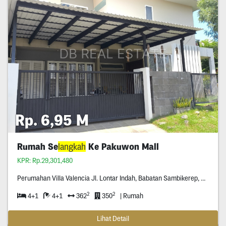
Rp. 6,95 M
Rumah Se
langkah
Ke Pakuwon Mall
KPR: Rp.29,301,480
Perumahan Villa Valencia Jl. Lontar Indah, Babatan Sambikerep, Surabaya
2
2
4+1
4+1
362
350
| Rumah
Lihat Detail