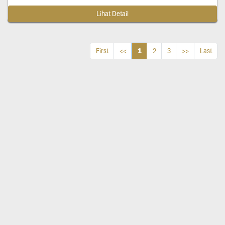
Lihat Detail
1
First
<<
2
3
>>
Last