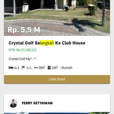
Rp. 5,5 M
Crystal Golf Se
langkah
Ke Club House
KPR: Rp.23,188,222
Crystal Golf Mp*-**
2
2
4+1
2+1
398
246
| Rumah
Lihat Detail
FERRY SETYAWAN