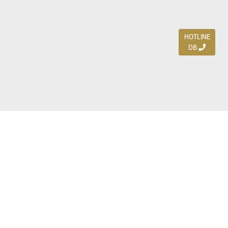
HOTLINE
DB
Jl. Dharmahusada Indah Timur 15 / Blok V 305,
Surabaya 60115
Ph. (031) 5954103