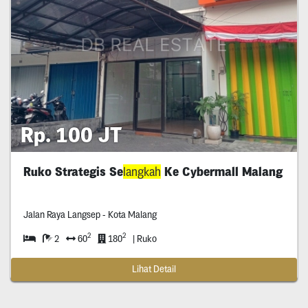
Rp. 100 JT
Ruko Strategis Se
langkah
Ke Cybermall Malang
Jalan Raya Langsep - Kota Malang
2
2
2
60
180
| Ruko
Lihat Detail