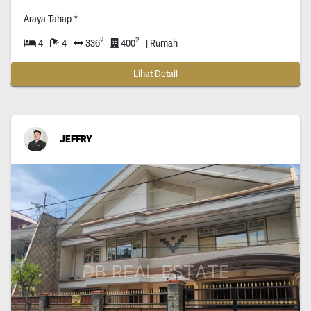
Araya Tahap *
2
2
4
4
336
400
| Rumah
Lihat Detail
JEFFRY