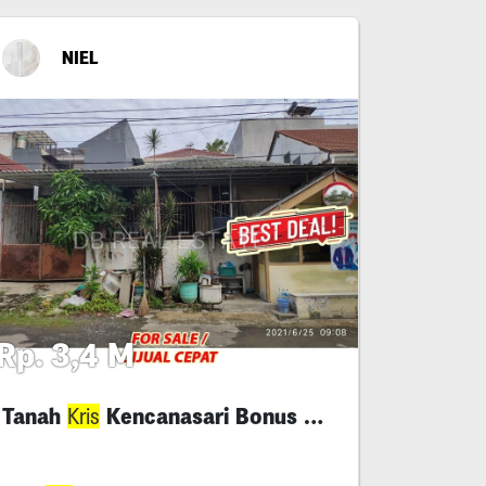
NIEL
Rp. 3,4 M
Tanah
Kencanasari Bonus Rumah
Kris