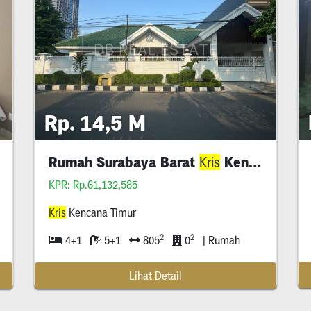
Rp. 14,5 M
Rumah Surabaya Barat
Kencana
Kris
KPR: Rp.61,132,585
Kris
Kencana Timur
2
2
4+1
5+1
805
0
| Rumah
Lihat Detail