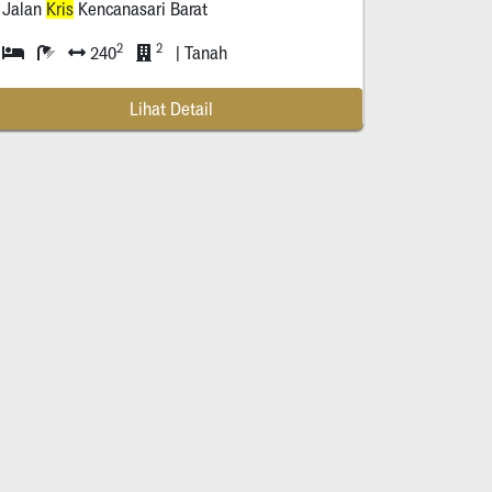
Jalan
Kris
Kencanasari Barat
2
2
240
| Tanah
Lihat Detail