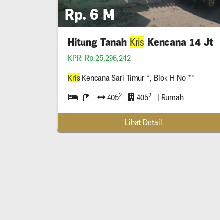
Rp. 6 M
Hitung Tanah
Kencana 14 Jt
Kris
KPR: Rp.25,296,242
Kris
Kencana Sari Timur *, Blok H No **
2
2
405
405
| Rumah
Lihat Detail