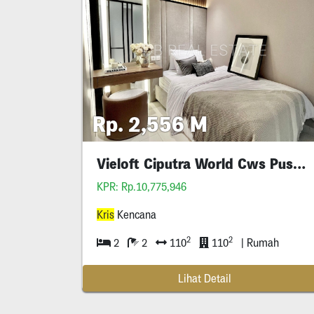
Rp. 2,556 M
Vieloft Ciputra World Cws Pusat Kota
KPR: Rp.10,775,946
Kris
Kencana
2
2
2
2
110
110
| Rumah
Lihat Detail