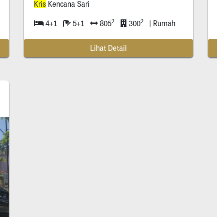
Kris
Kencana Sari
2
2
4+1
5+1
805
300
| Rumah
Lihat Detail