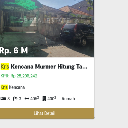
Rp. 6 M
Kencana Murmer Hitung Tanah 🔥
Kris
KPR: Rp.25,296,242
Kris
Kencana
2
2
3
3
405
400
| Rumah
Lihat Detail