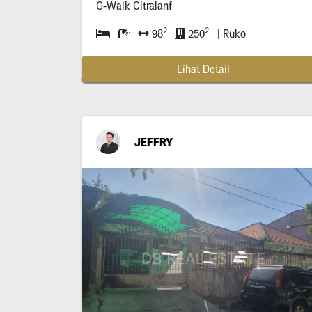
G-Walk Citralanf
2
2
98
250
| Ruko
Lihat Detail
JEFFRY