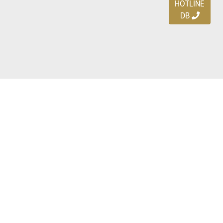
HOTLINE
DB
Ayo download DBDEALS