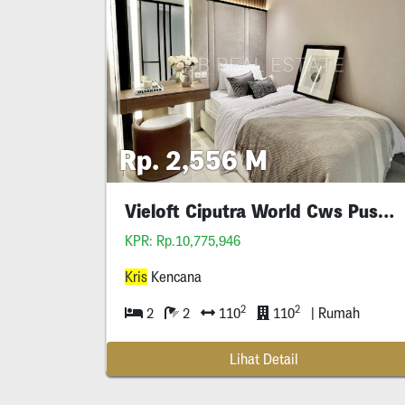
Rp. 2,556 M
Vieloft Ciputra World Cws Pusat Kota
KPR: Rp.10,775,946
Kris
Kencana
2
2
2
2
110
110
| Rumah
Lihat Detail