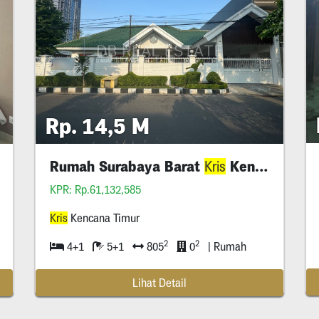
Rp. 14,5 M
Rumah Surabaya Barat
Kencana
Kris
KPR: Rp.61,132,585
Kris
Kencana Timur
2
2
4+1
5+1
805
0
| Rumah
Lihat Detail