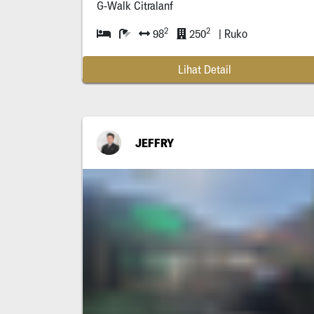
G-Walk Citralanf
2
2
98
250
| Ruko
Lihat Detail
JEFFRY