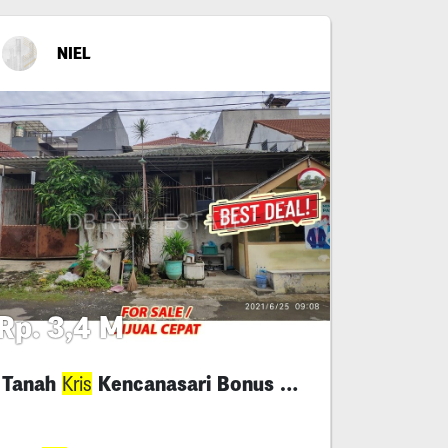
NIEL
Rp. 3,4 M
Tanah
Kencanasari Bonus Rumah
Kris