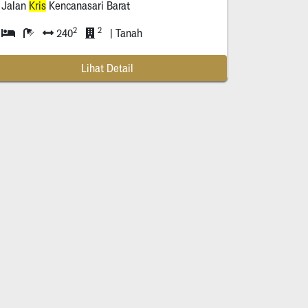
Jalan
Kris
Kencanasari Barat
2
2
240
| Tanah
Lihat Detail