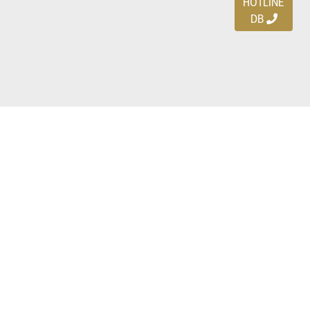
HOTLINE
DB
Ayo download DBDEALS
di smartphone kalian!