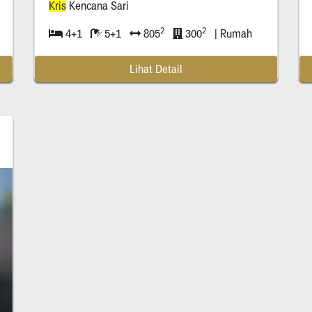
Kris
Kencana Sari
2
2
4+1
5+1
805
300
| Rumah
Lihat Detail