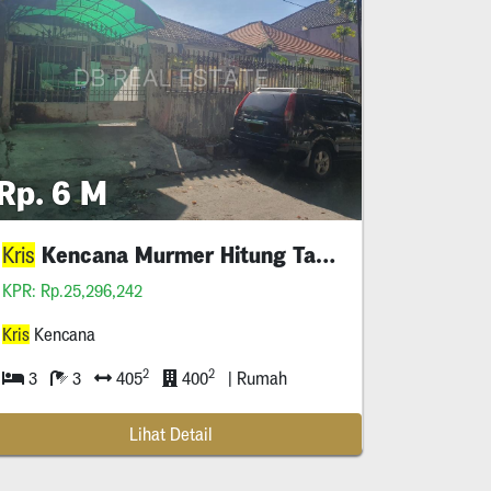
Rp. 6 M
Kencana Murmer Hitung Tanah 🔥
Kris
KPR: Rp.25,296,242
Kris
Kencana
2
2
3
3
405
400
| Rumah
Lihat Detail