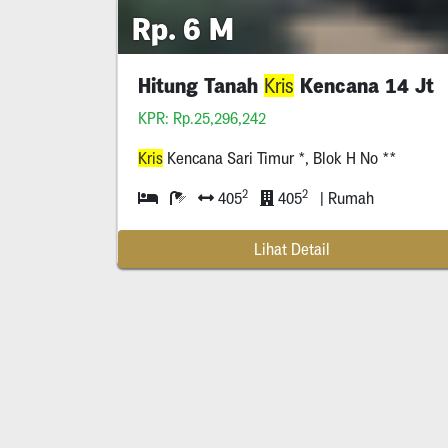
Rp. 6 M
Hitung Tanah
Kencana 14 Jt
Kris
KPR: Rp.25,296,242
Kris
Kencana Sari Timur *, Blok H No **
2
2
405
405
| Rumah
Lihat Detail