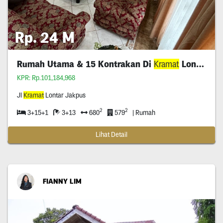
Rp. 24 M
Rumah Utama & 15 Kontrakan Di
Kramat
Lontar
KPR: Rp.101,184,968
Jl
Kramat
Lontar Jakpus
2
2
3+15+1
3+13
680
579
| Rumah
Lihat Detail
FIANNY LIM