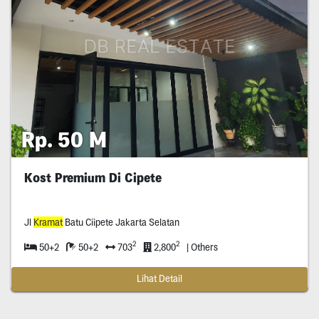
Rp. 50 M
Kost Premium Di Cipete
Jl
Kramat
Batu Ciipete Jakarta Selatan
2
2
50+2
50+2
703
2,800
| Others
Lihat Detail