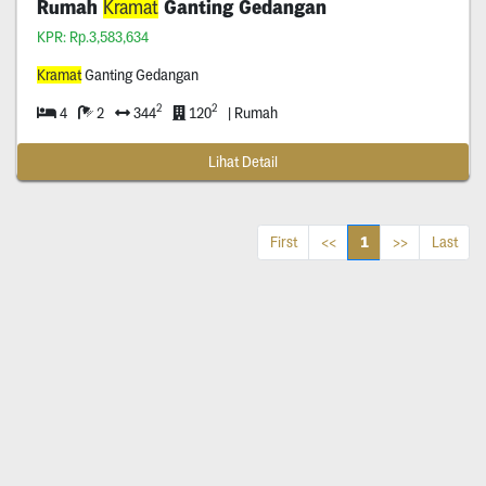
Rumah
Kramat
Ganting Gedangan
KPR: Rp.3,583,634
Kramat
Ganting Gedangan
2
2
4
2
344
120
| Rumah
Lihat Detail
1
First
<<
>>
Last