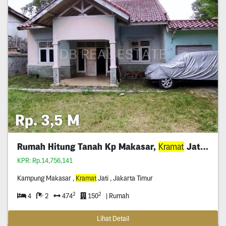
Rp. 3,5 M
Rumah Hitung Tanah Kp Makasar,
Kramat
Jati, Jaktim
KPR: Rp.14,756,141
Kampung Makasar ,
Kramat
Jati , Jakarta Timur
2
2
4
2
474
150
| Rumah
Lihat Detail