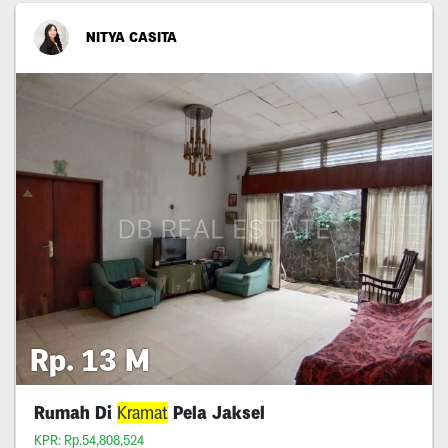
NITYA CASITA
Rp. 13 M
Rumah Di
Kramat
Pela Jaksel
KPR: Rp.54,808,524