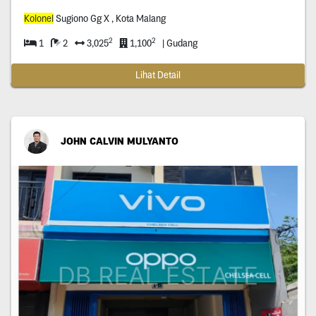
Kolonel
Sugiono Gg X , Kota Malang
2
2
1
2
3,025
1,100
| Gudang
Lihat Detail
JOHN CALVIN MULYANTO