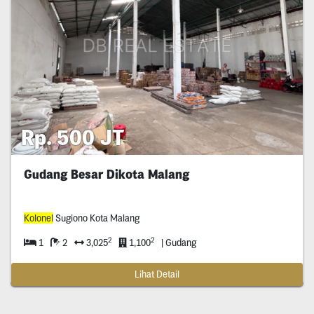
Rp. 500 JT
Gudang Besar Dikota Malang
Kolonel
Sugiono Kota Malang
2
2
1
2
3,025
1,100
| Gudang
Lihat Detail