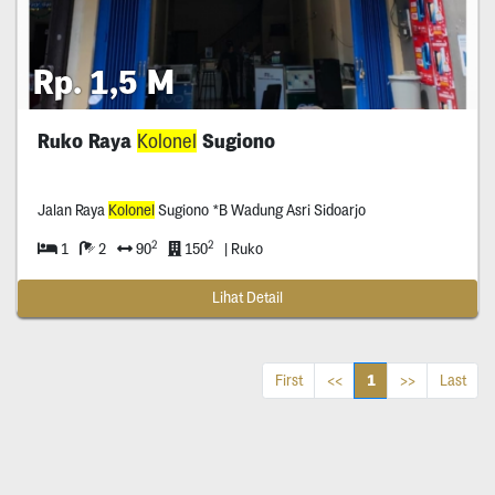
Rp. 1,5 M
Ruko Raya
Kolonel
Sugiono
Jalan Raya
Kolonel
Sugiono *B Wadung Asri Sidoarjo
2
2
1
2
90
150
| Ruko
Lihat Detail
1
First
<<
>>
Last