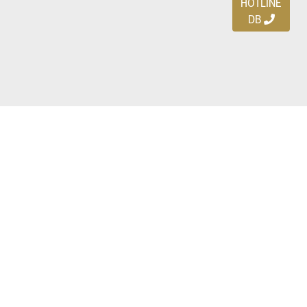
HOTLINE
DB
Ayo download DBDEALS
di smartphone kalian!