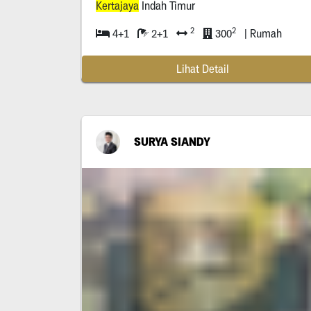
Kertajaya
Indah Timur
2
2
4+1
2+1
300
| Rumah
Lihat Detail
SURYA SIANDY