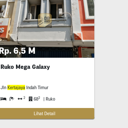
Rp. 6,5 M
Ruko Mega Galaxy
Jln
Kertajaya
Indah Timur
2
2
68
| Ruko
Lihat Detail