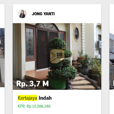
JONG YANTI
Rp. 3,7 M
Indah
Kertajaya
KPR: Rp.15,599,349