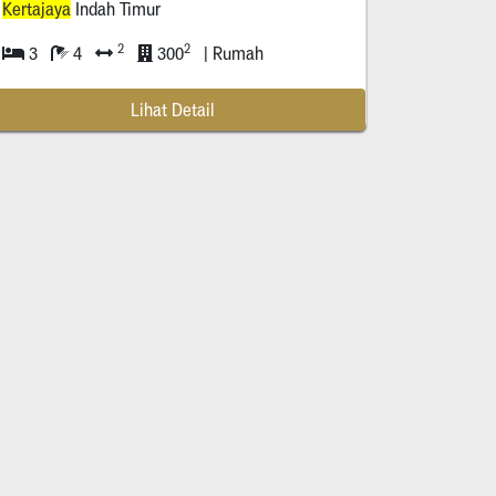
Kertajaya
Indah Timur
2
2
3
4
300
| Rumah
Lihat Detail