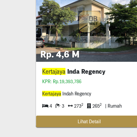
Rp. 4,6 M
Inda Regency
Kertajaya
KPR: Rp.19,393,786
Kertajaya
Indah Regency
2
2
4
3
273
265
| Rumah
Lihat Detail