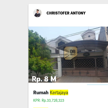
CHRISTOFER ANTONY
Rp. 8 M
Rumah
Kertajaya
KPR: Rp.33,728,323