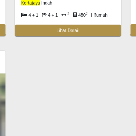
Kertajaya
Indah
2
2
4 + 1
4 + 1
480
| Rumah
Lihat Detail