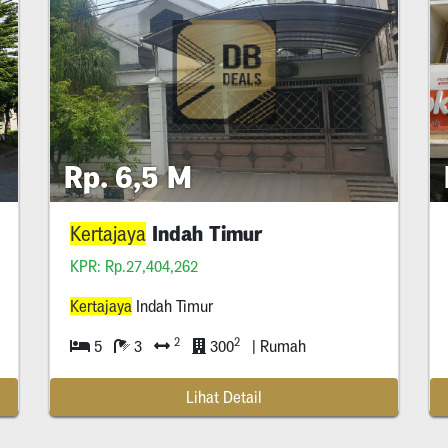
Rp. 6,5 M
Indah Timur
Kertajaya
KPR: Rp.27,404,262
Kertajaya
Indah Timur
2
2
5
3
300
| Rumah
Lihat Detail