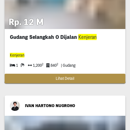
Rp. 12 M
Gudang Selangkah O Dijalan
Kenjeran
Kenjeran
2
2
1
1,200
840
| Gudang
Lihat Detail
IVAN HARTONO NUGROHO