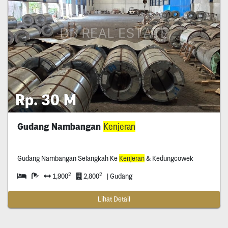
Rp. 30 M
Gudang Nambangan
Kenjeran
Gudang Nambangan Selangkah Ke
Kenjeran
& Kedungcowek
2
2
1,900
2,800
| Gudang
Lihat Detail