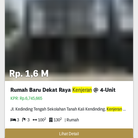
Rp. 1,6 M
Rumah Baru Dekat Raya
Kenjeran
@ 4-Unit
KPR: Rp.6,745,665
Jl. Kedinding Tengah Sekolahan Tanah Kali Kendinding,
Kenjeran
Surabaya
2
2
3
3
100
130
| Rumah
Lihat Detail