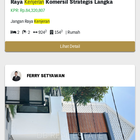
Raya
Kenjeran
Komersil Strategis Langka
KPR: Rp.84,320,807
Jangan Raya
Kenjeran
2
2
2
2
924
154
| Rumah
Lihat Detail
FERRY SETYAWAN