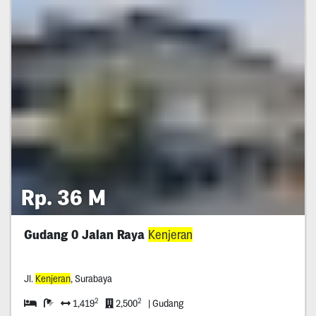
Rp. 36 M
Gudang 0 Jalan Raya
Kenjeran
Jl.
Kenjeran
, Surabaya
2
2
1,419
2,500
| Gudang