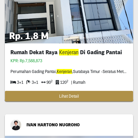
Rp. 1,8 M
Rumah Dekat Raya
Kenjeran
Di Gading Pantai
KPR: Rp.7,588,873
Perumahan Gading Pantai,
Kenjeran
,Surabaya Timur -Seratus Meter Dari Raya
2
2
3+1
3+1
90
120
| Rumah
Lihat Detail
IVAN HARTONO NUGROHO