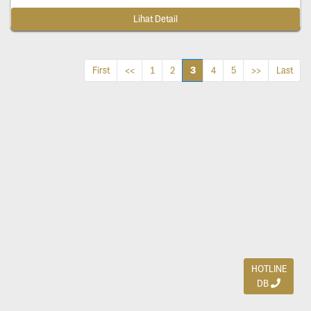
Lihat Detail
3
First
<<
1
2
4
5
>>
Last
HOTLINE
DB