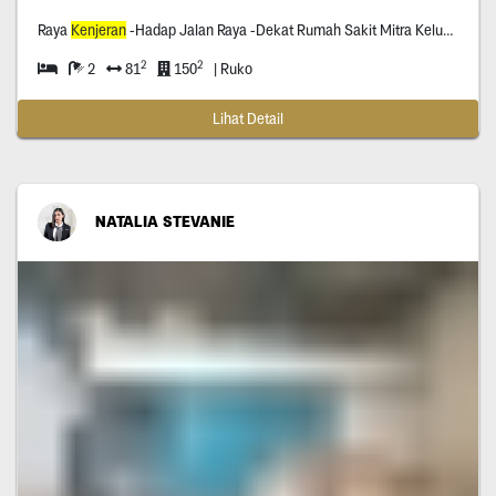
Raya
Kenjeran
-Hadap Jalan Raya -Dekat Rumah Sakit Mitra Keluarga
2
2
2
81
150
| Ruko
Lihat Detail
NATALIA STEVANIE