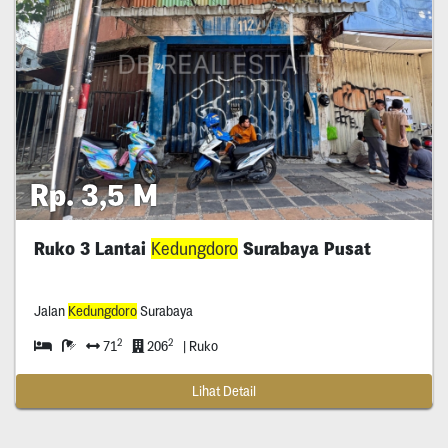
Rp. 3,5 M
Ruko 3 Lantai
Kedungdoro
Surabaya Pusat
Jalan
Kedungdoro
Surabaya
2
2
71
206
| Ruko
Lihat Detail