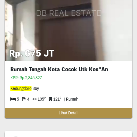
Rp. 675 JT
Rumah Tengah Kota Cocok Utk Kos"An
KPR: Rp.2,845,827
Kedungdoro
Sby
2
2
5
4
105
121
| Rumah
Lihat Detail