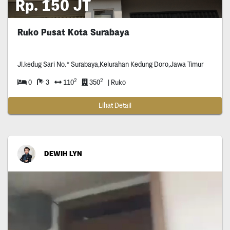
Rp. 150 JT
Ruko Pusat Kota Surabaya
Jl.kedug Sari No.* Surabaya,Kelurahan Kedung Doro,Jawa Timur
2
2
0
3
110
350
| Ruko
Lihat Detail
DEWIH LYN