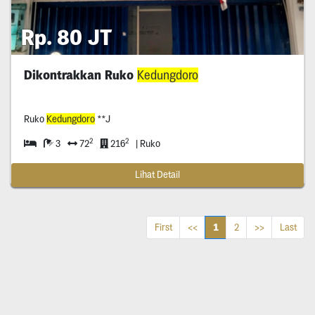
Rp. 80 JT
Dikontrakkan Ruko
Kedungdoro
Ruko
Kedungdoro
**J
2
2
3
72
216
| Ruko
Lihat Detail
1
First
<<
2
>>
Last