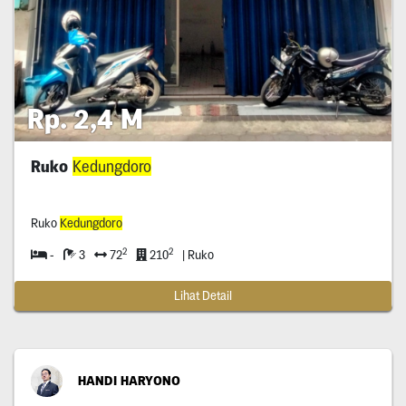
Rp. 2,4 M
Ruko
Kedungdoro
Ruko
Kedungdoro
2
2
-
3
72
210
| Ruko
Lihat Detail
HANDI HARYONO