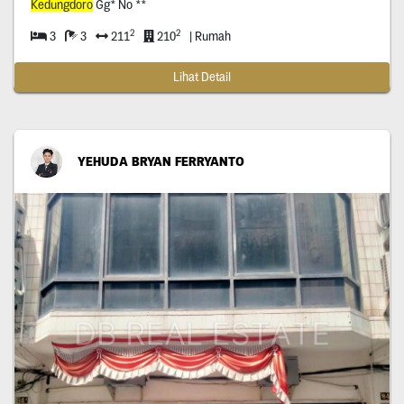
Kedungdoro
Gg* No **
2
2
3
3
211
210
| Rumah
Lihat Detail
YEHUDA BRYAN FERRYANTO