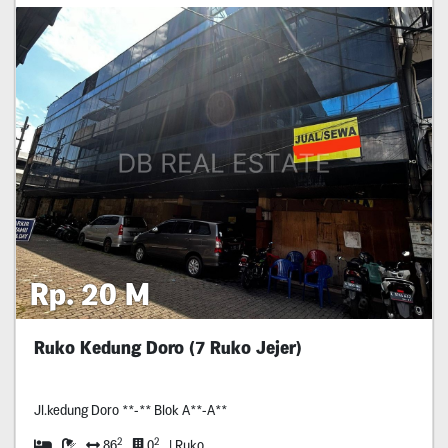
Rp. 20 M
Ruko Kedung Doro (7 Ruko Jejer)
Jl.kedung Doro **-** Blok A**-A**
2
2
86
0
| Ruko