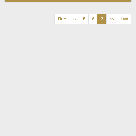
7
First
<<
5
6
>>
Last