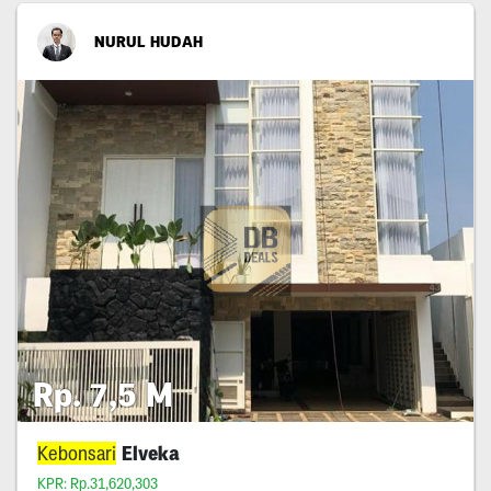
NURUL HUDAH
Rp. 7,5 M
Kebonsari
Elveka
KPR: Rp.31,620,303