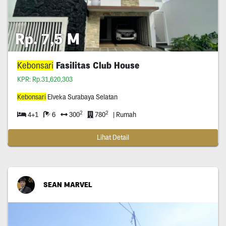
Rp. 7,5 M
Kebonsari
Fasilitas Club House
KPR: Rp.31,620,303
Kebonsari
Elveka Surabaya Selatan
2
2
4+1
6
300
780
| Rumah
Lihat Detail
SEAN MARVEL