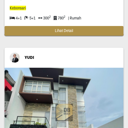
Kebonsari
2
2
4+1
5+1
300
780
| Rumah
Lihat Detail
YUDI