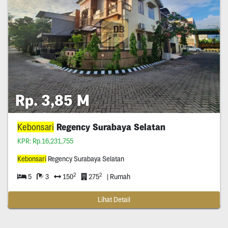
Rp. 3,85 M
Kebonsari
Regency Surabaya Selatan
KPR: Rp.16,231,755
Kebonsari
Regency Surabaya Selatan
2
2
5
3
150
275
| Rumah
Lihat Detail