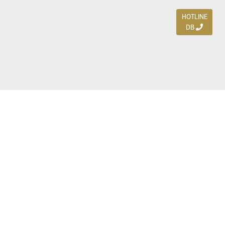
HOTLINE
DB
Jl. Dharmahusada Indah Timur 15 / Blok V 305,
Surabaya 60115
Ph. (031) 5954103
Ph. 085 111 3 9595 0