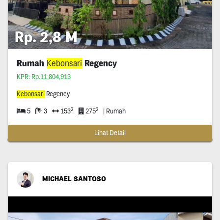
Rp. 2,8 M
Rumah
Kebonsari
Regency
KPR: Rp.11,804,913
Kebonsari
Regency
2
2
5
3
153
275
| Rumah
Lihat Detail
MICHAEL SANTOSO