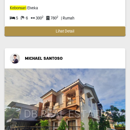
Kebonsari
Elveka
2
2
5
6
300
780
| Rumah
Lihat Detail
MICHAEL SANTOSO