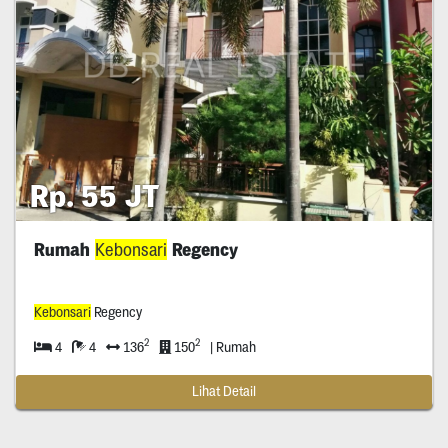
Rp. 55 JT
Rumah
Kebonsari
Regency
Kebonsari
Regency
2
2
4
4
136
150
| Rumah
Lihat Detail