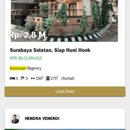
Rp. 2,8 M
Surabaya Selatan, Siap Huni Hook
KPR: Rp.11,804,913
Kebonsari
Regency
2
2
5
3
150
275
| Rumah
Lihat Detail
HENDRA VENERDI