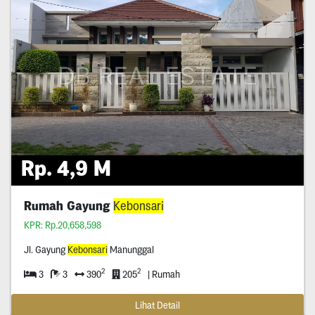
Rp. 4,9 M
Rumah Gayung
Kebonsari
KPR: Rp.20,658,598
Jl. Gayung
Kebonsari
Manunggal
2
2
3
3
390
205
| Rumah
Lihat Detail