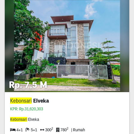
Rp. 7,5 M
Kebonsari
Elveka
KPR: Rp.31,620,303
Kebonsari
Elveka
2
2
4+1
5+1
300
780
| Rumah