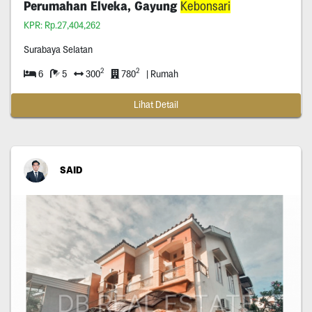
Perumahan Elveka, Gayung
Kebonsari
KPR: Rp.27,404,262
Surabaya Selatan
2
2
6
5
300
780
| Rumah
Lihat Detail
SAID