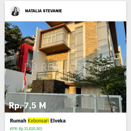
NATALIA STEVANIE
Rp. 7,5 M
Rumah
Kebonsari
Elveka
KPR: Rp.31,620,303