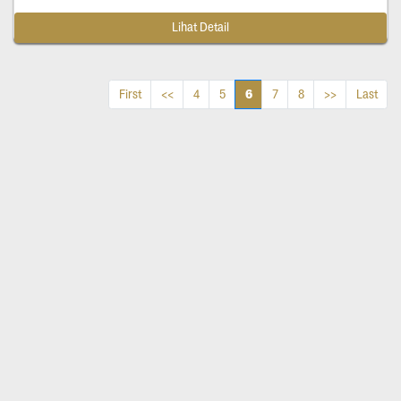
Lihat Detail
6
First
<<
4
5
7
8
>>
Last