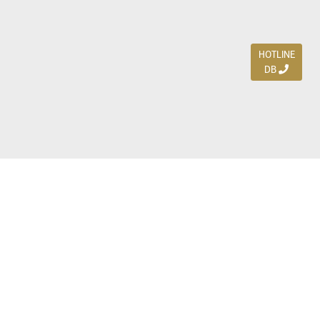
HOTLINE
DB
Jl. Dharmahusada Indah Timur 15 / Blok V 305,
Surabaya 60115
Ph. (031) 5954103