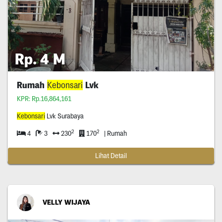
Rp. 4 M
Rumah
Kebonsari
Lvk
KPR: Rp.16,864,161
Kebonsari
Lvk Surabaya
2
2
4
3
230
170
| Rumah
Lihat Detail
VELLY WIJAYA