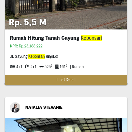
Rp. 5,5 M
Rumah Hitung Tanah Gayung
Kebonsari
KPR: Rp.23,188,222
Jl. Gayung
Kebonsari
(Injoko)
2
2
4+1
2+1
525
161
| Rumah
Lihat Detail
NATALIA STEVANIE