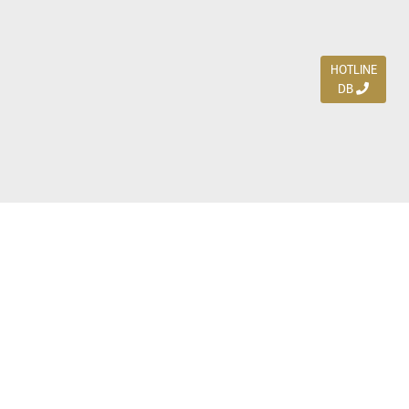
HOTLINE
DB
Jl. Dharmahusada Indah Timur 15 / Blok V 305,
Surabaya 60115
Ph. (031) 5954103