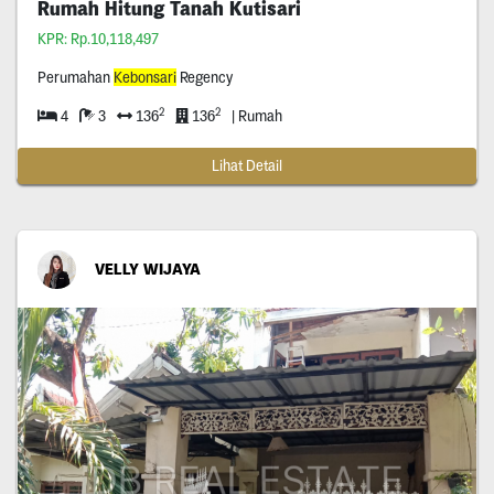
Rumah Hitung Tanah Kutisari
KPR: Rp.10,118,497
Perumahan
Kebonsari
Regency
2
2
4
3
136
136
| Rumah
Lihat Detail
VELLY WIJAYA