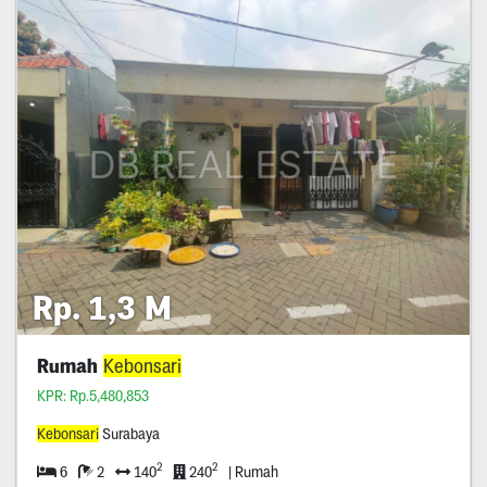
Rp. 1,3 M
Rumah
Kebonsari
KPR: Rp.5,480,853
Kebonsari
Surabaya
2
2
6
2
140
240
| Rumah