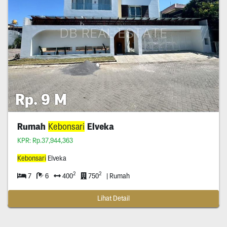
Rp. 9 M
Rumah
Kebonsari
Elveka
KPR: Rp.37,944,363
Kebonsari
Elveka
2
2
7
6
400
750
| Rumah
Lihat Detail