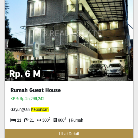
Rp. 6 M
Rumah Guest House
KPR: Rp.25,296,242
Gayungsari
Kebonsari
2
2
21
21
300
600
| Rumah
Lihat Detail