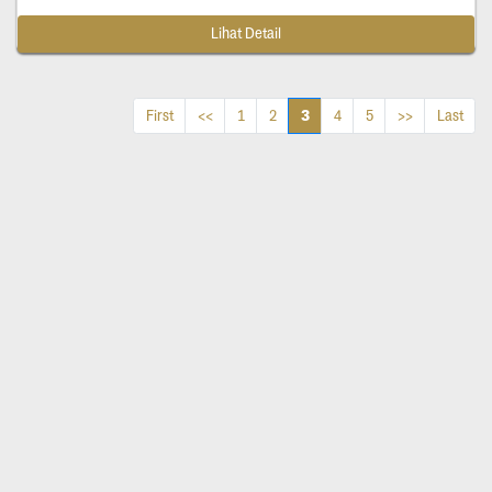
Lihat Detail
3
First
<<
1
2
4
5
>>
Last