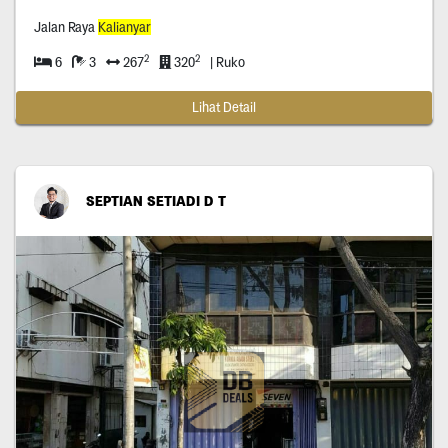
Jalan Raya
Kalianyar
2
2
6
3
267
320
| Ruko
Lihat Detail
SEPTIAN SETIADI D T