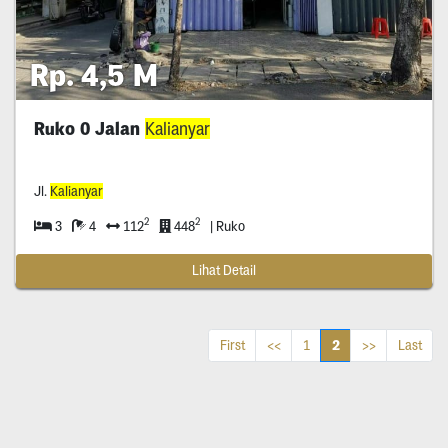
Rp. 4,5 M
Ruko 0 Jalan
Kalianyar
Jl.
Kalianyar
2
2
3
4
112
448
| Ruko
Lihat Detail
2
First
<<
1
>>
Last