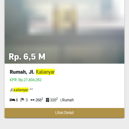
Rp. 6,5 M
Rumah, Jl.
Kalianyar
KPR: Rp.27,404,262
Jl.
kalianyar
**
2
2
6
3
268
320
| Rumah
Lihat Detail