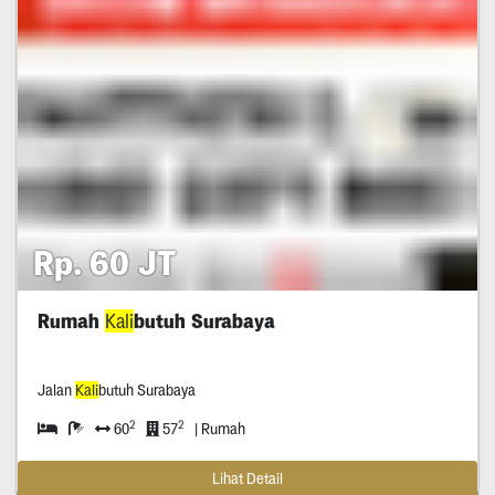
Rp. 60 JT
Rumah
Kali
butuh Surabaya
Jalan
Kali
butuh Surabaya
2
2
60
57
| Rumah
Lihat Detail