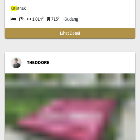
Kali
anak
2
2
1,014
715
| Gudang
Lihat Detail
THEODORE