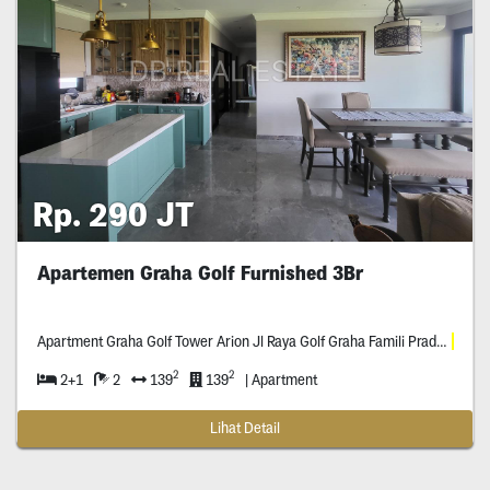
Rp. 290 JT
Apartemen Graha Golf Furnished 3Br
Apartment Graha Golf Tower Arion Jl Raya Golf Graha Famili Pradah
kali
ke
2
2
2+1
2
139
139
| Apartment
Lihat Detail