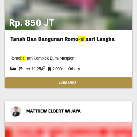
Rp. 850 JT
Tanah Dan Bangunan Romo
kali
sari Langka
Romo
kali
sari Komplek Bumi Maspion
2
2
11,254
2,000
| Others
Lihat Detail
MATTHEW ELBERT WIJAYA