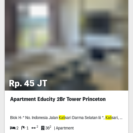
Rp. 45 JT
Apartment Educity 2Br Tower Princeton
Blok H-* No. Indonesia Jalan
Kali
sari Darma Selatan Iii *,
Kali
sari, Kec. Mulyorejo, Surabaya, Jawa Timur *****
2
2
2
1
36
| Apartment