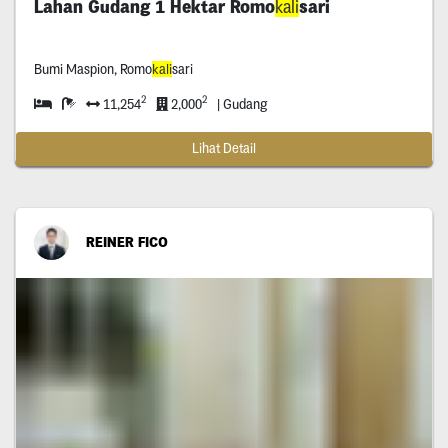
Lahan Gudang 1 Hektar Romo
kali
sari
Bumi Maspion, Romo
kali
sari
2
2
11,254
2,000
| Gudang
Lihat Detail
REINER FICO