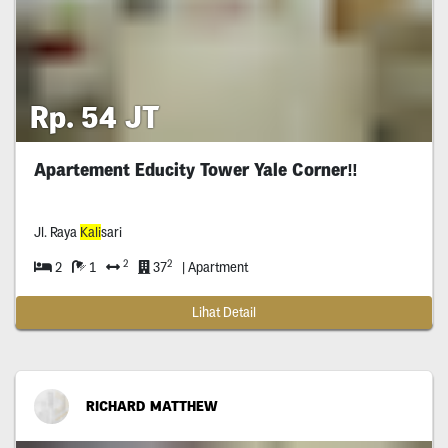
Rp. 54 JT
Apartement Educity Tower Yale Corner‼️
Jl. Raya
Kali
sari
2
2
2
1
37
| Apartment
Lihat Detail
RICHARD MATTHEW