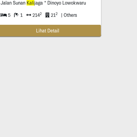
Jalan Sunan
Kali
jaga * Dinoyo Lowokwaru
2
2
5
1
214
21
| Others
Lihat Detail