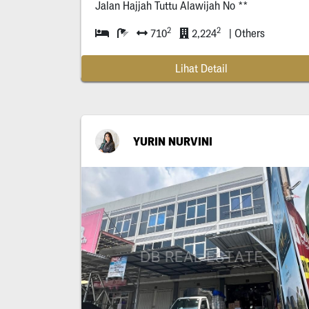
Jalan Hajjah Tuttu Alawijah No **
2
2
710
2,224
| Others
Lihat Detail
YURIN NURVINI