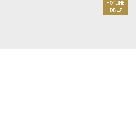
HOTLINE
DB
Ayo download DBDEALS