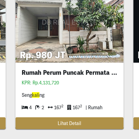
Rp. 980 JT
Rumah Perum Puncak Permata Seng
n
kali
KPR: Rp.4,131,720
Seng
kali
ng
2
2
4
2
167
167
| Rumah
Lihat Detail