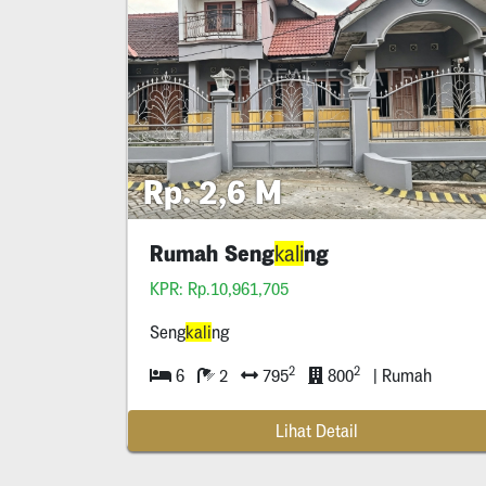
Rp. 2,6 M
Rumah Seng
ng
kali
KPR: Rp.10,961,705
Seng
kali
ng
2
2
6
2
795
800
| Rumah
Lihat Detail