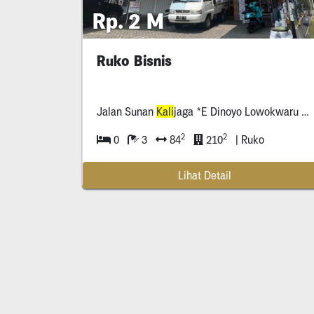
Rp. 2 M
Ruko Bisnis
Jalan Sunan
Kali
jaga *E Dinoyo Lowokwaru Malang
2
2
0
3
84
210
| Ruko
Lihat Detail