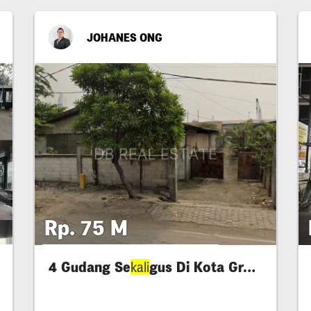
JOHANES ONG
Rp. 75 M
4 Gudang Se
gus Di Kota Gresik
kali