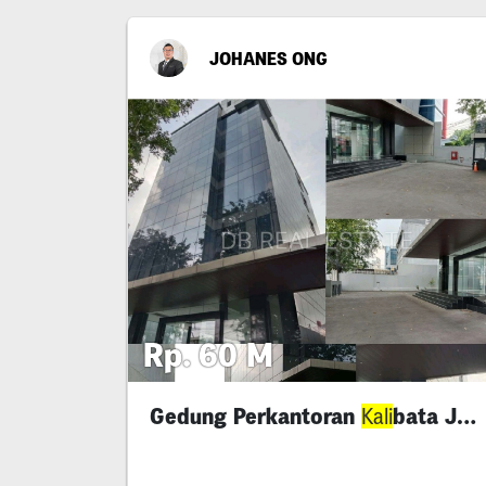
JOHANES ONG
Rp. 60 M
Gedung Perkantoran
bata Jakarta
Kali