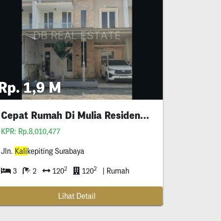
Rp. 1,9 M
Cepat Rumah Di Mulia Residence Dekat Unair
g
KPR: Rp.8,010,477
Jln.
Kali
kepiting Surabaya
2
2
3
2
120
120
| Rumah
Lihat Detail