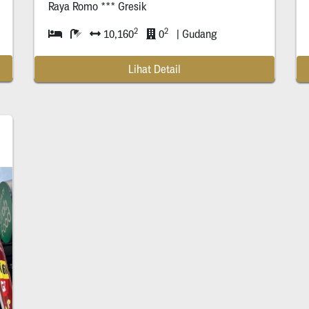
Raya Romo *** Gresik
2
2
10,160
0
| Gudang
Lihat Detail