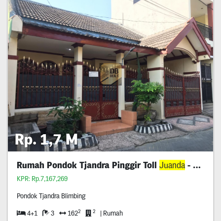
Rp. 1,7 M
Rumah Pondok Tjandra Pinggir Toll
Juanda
- Waru
KPR: Rp.7,167,269
Pondok Tjandra Blimbing
2
2
4+1
3
162
| Rumah