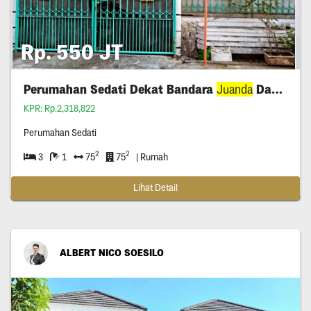
Rp. 550 JT
Perumahan Sedati Dekat Bandara
Juanda
Dan Mcd
KPR: Rp.2,318,822
Perumahan Sedati
2
2
3
1
75
75
| Rumah
Lihat Detail
ALBERT NICO SOESILO