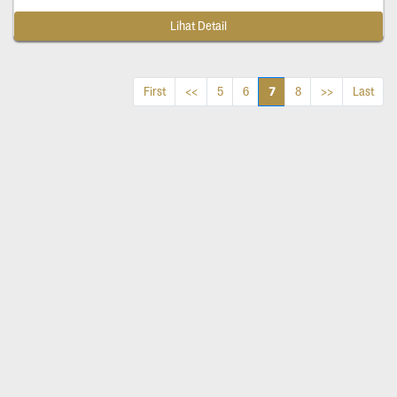
Lihat Detail
7
First
<<
5
6
8
>>
Last