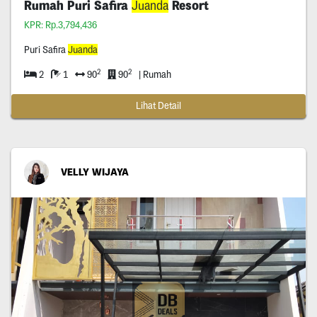
Rumah Puri Safira
Juanda
Resort
KPR: Rp.3,794,436
Puri Safira
Juanda
2
2
2
1
90
90
| Rumah
Lihat Detail
VELLY WIJAYA