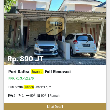
Rp. 890 JT
Puri Safira
Juanda
Full Renovasi
KPR: Rp.3,752,276
Puri Safira
Juanda
Resort E*/**
2
2
2
1
90
90
| Rumah
Lihat Detail