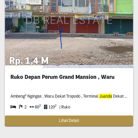
Rp. 1,4 M
Ruko Depan Perum Grand Mansion , Waru
Ambeng² Ngingas , Waru Dekat Tropodo , Terminal
Juanda
Dekat Deltasari Dekat A.yani
2
2
2
60
120
| Ruko
Lihat Detail