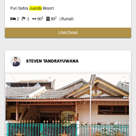
Puri Safira
Juanda
Resort
2
2
2
1
90
90
| Rumah
Lihat Detail
STEVEN TANDRAYUWANA