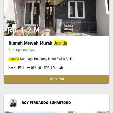
Rp. 1,2 M
Rumah Mewah Murah
Juanda
KPR: Rp.5,059,248
Juanda
Surabaya Belakang Hotel Swiss Bellin
2
2
4
4
96
150
| Rumah
Lihat Detail
ROY FERNANDO SUHARTONO