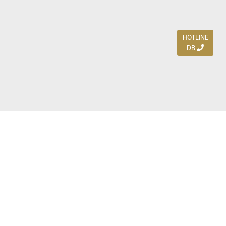
HOTLINE
DB
Jl. Dharmahusada Indah Timur 15 / Blok V 305,
Surabaya 60115
Ph. (031) 5954103