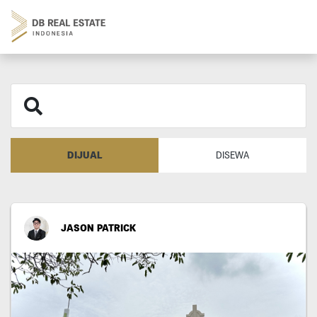
DIJUAL
DISEWA
JASON PATRICK