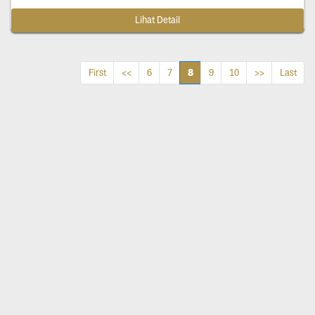
Lihat Detail
8
First
<<
6
7
9
10
>>
Last