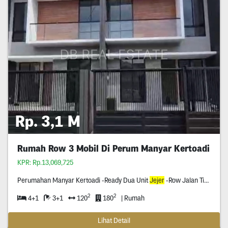
Rp. 3,1 M
Rumah Row 3 Mobil Di Perum Manyar Kertoadi
KPR: Rp.13,069,725
Perumahan Manyar Kertoadi -Ready Dua Unit
Jejer
-Row Jalan Tiga Mobil -Dekat Tengah Kota
2
2
4+1
3+1
120
180
| Rumah
Lihat Detail