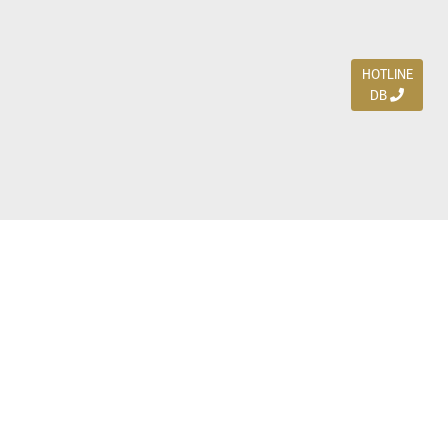
HOTLINE
DB
Jl. Dharmahusada Indah Timur 15 / Blok V 305,
Surabaya 60115
Ph. (031) 5954103