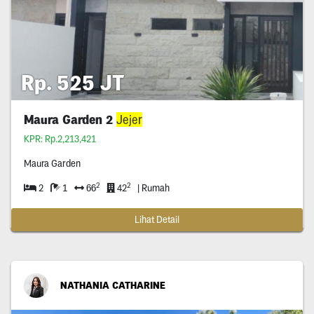
Rp. 525 JT
Maura Garden 2
Jejer
KPR: Rp.2,213,421
Maura Garden
2
2
2
1
66
42
| Rumah
Lihat Detail
NATHANIA CATHARINE