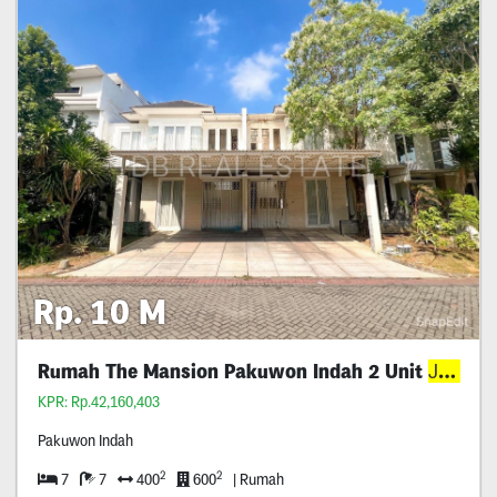
Rp. 10 M
Rumah The Mansion Pakuwon Indah 2 Unit
Jejer
KPR: Rp.42,160,403
Pakuwon Indah
2
2
7
7
400
600
| Rumah