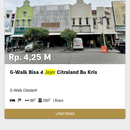
Rp. 4,25 M
G-Walk Bisa 4
Jejer
Citraland Bu Kris
G-Walk Citralanf
2
2
98
250
| Ruko
Lihat Detail