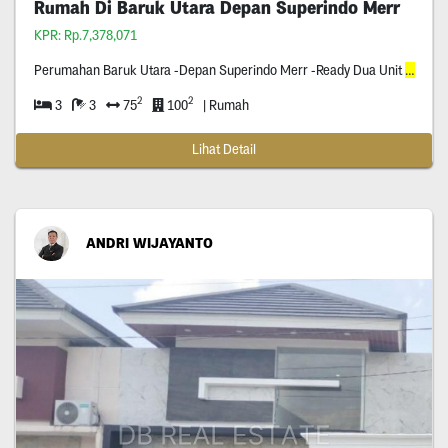
Rumah Di Baruk Utara Depan Superindo Merr
KPR: Rp.7,378,071
Perumahan Baruk Utara -Depan Superindo Merr -Ready Dua Unit
Jejer
2
2
3
3
75
100
| Rumah
Lihat Detail
ANDRI WIJAYANTO