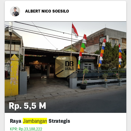
ALBERT NICO SOESILO
Rp. 5,5 M
Raya
Jambangan
Strategis
KPR: Rp.23,188,222