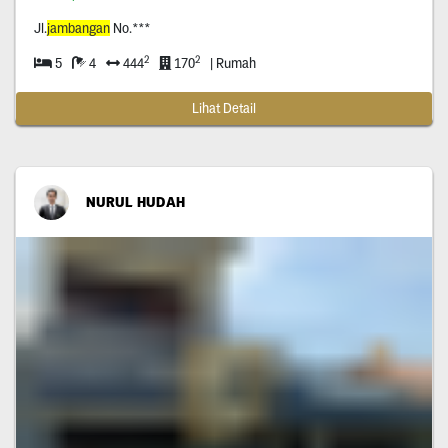
Jl.
jambangan
No.***
2
2
5
4
444
170
| Rumah
Lihat Detail
NURUL HUDAH