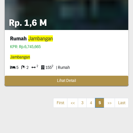
Rp. 1,6 M
Rumah
Jambangan
KPR: Rp.6,745,665
Jambangan
2
2
5
2
155
| Rumah
Lihat Detail
5
First
<<
3
4
>>
Last