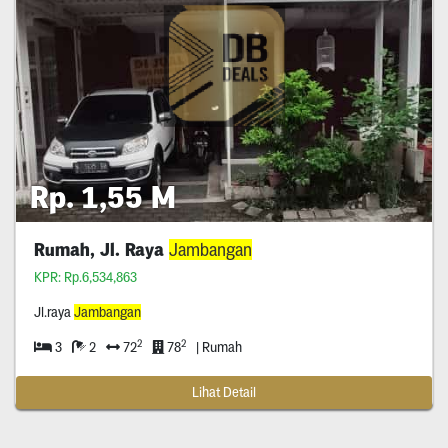
Rp. 1,55 M
Rumah, Jl. Raya
Jambangan
KPR: Rp.6,534,863
Jl.raya
Jambangan
2
2
3
2
72
78
| Rumah
Lihat Detail