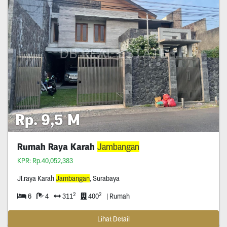
Rp. 9,5 M
Rumah Raya Karah
Jambangan
KPR: Rp.40,052,383
Jl.raya Karah
Jambangan
, Surabaya
2
2
6
4
311
400
| Rumah
Lihat Detail