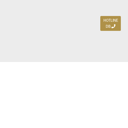
HOTLINE
DB
Jl. Dharmahusada Indah Timur 15 / Blok V 305,
Surabaya 60115
Ph. (031) 5954103