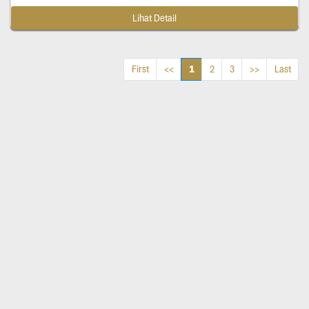
Lihat Detail
1
First
<<
2
3
>>
Last