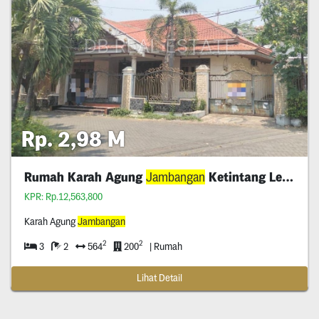
Rp. 2,98 M
Rumah Karah Agung
Jambangan
Ketintang Lelang
KPR: Rp.12,563,800
Karah Agung
Jambangan
2
2
3
2
564
200
| Rumah
Lihat Detail