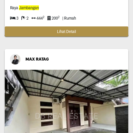
Raya
Jambangan
2
2
3
2
444
200
| Rumah
Lihat Detail
MAX RATAG