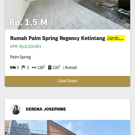
Rp. 1,5 M
Rumah Palm Spring Regency Ketintang
Jambangan
KPR: Rp.6,324,061
Palm Spring
2
2
3
2
126
135
| Rumah
Lihat Detail
DERENA JOSEPHINE