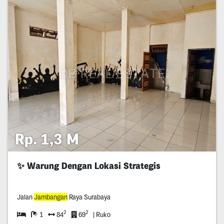
Rp. 1,3 M
✨ Warung Dengan Lokasi Strategis
Jalan
Jambangan
Raya Surabaya
2
2
1
84
69
| Ruko