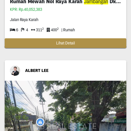
Rumah Mewah Nol Raya Karah
Jambangan
Dkt A Yani
KPR: Rp.40,052,383
Jalan Raya Karah
2
2
6
4
311
400
| Rumah
Lihat Detail
ALBERT LEE