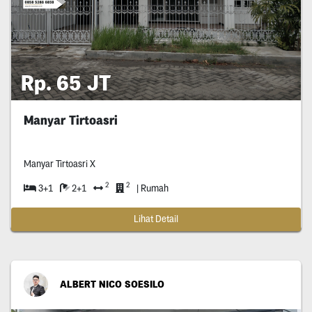
Rp. 65 JT
Manyar Tirtoasri
Manyar Tirtoasri X
2
2
3+1
2+1
| Rumah
Lihat Detail
ALBERT NICO SOESILO