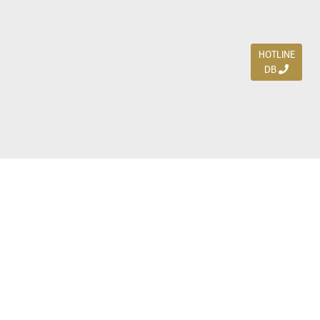
HOTLINE
DB
Jl. Dharmahusada Indah Timur 15 / Blok V 305,
Surabaya 60115
Ph. (031) 5954103