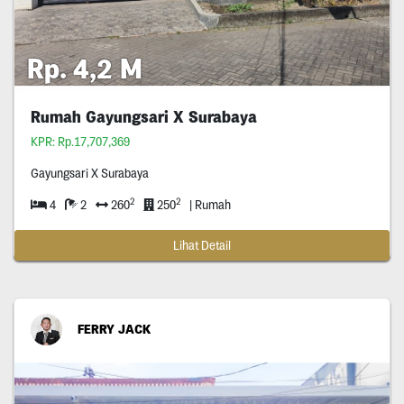
Rp. 4,2 M
Rumah Gayungsari X Surabaya
KPR: Rp.17,707,369
Gayungsari X Surabaya
2
2
4
2
260
250
| Rumah
Lihat Detail
FERRY JACK