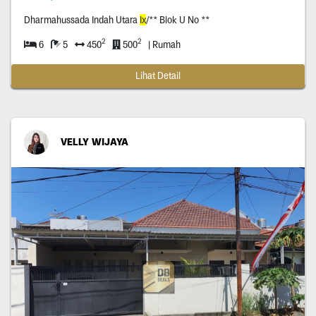
Dharmahussada Indah Utara
Ix
/** Blok U No **
2
2
6
5
450
500
| Rumah
Lihat Detail
VELLY WIJAYA