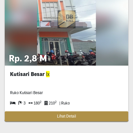
Rp. 2,8 M
Kutisari Besar
Ix
Ruko Kutisari Besar
2
2
3
180
210
| Ruko
Lihat Detail