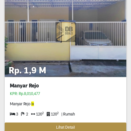
Rp. 1,9 M
Manyar Rejo
KPR: Rp.8,010,477
Manyar Rejo
Ix
2
2
3
2
120
120
| Rumah
Lihat Detail