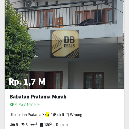
Rp. 1,7 M
Babatan Pratama Murah
KPR: Rp.7,167,269
Jl.babatan Pratama Xx
ix
-* (Blok Ii -*) Wiyung
2
2
5
3
180
| Rumah