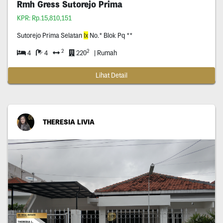
Rmh Gress Sutorejo Prima
KPR: Rp.15,810,151
Sutorejo Prima Selatan
Ix
No.* Blok Pq **
2
2
4
4
220
| Rumah
Lihat Detail
THERESIA LIVIA