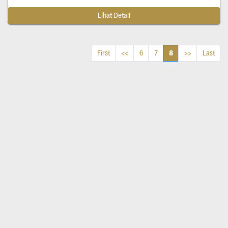
Lihat Detail
8
First
<<
6
7
>>
Last