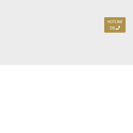
HOTLINE
DB
Jl. Dharmahusada Indah Timur 15 / Blok V 305,
Surabaya 60115
Ph. (031) 5954103