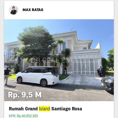
MAX RATAG
Rp. 9,5 M
Rumah Grand
Island
Santiago Rosa
KPR: Rp.40,052,383