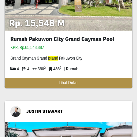
Rp. 15,548 M
Rumah Pakuwon City Grand Cayman Pool
KPR: Rp.65,548,887
Grand Cayman Grand
Island
Pakuwon City
2
2
4
4
360
486
| Rumah
Lihat Detail
JUSTIN STEWART