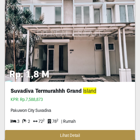
Rp. 1,8 M
Suvadiva Termurahhh Grand
Island
KPR: Rp.7,588,873
Pakuwon City Suvadiva
2
2
3
2
72
78
| Rumah
Lihat Detail