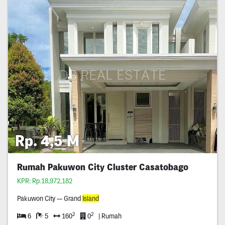
Rp. 4,5 M
Rumah Pakuwon City Cluster Casatobago
KPR: Rp.18,972,182
Pakuwon City — Grand
Island
2
2
6
5
160
0
| Rumah