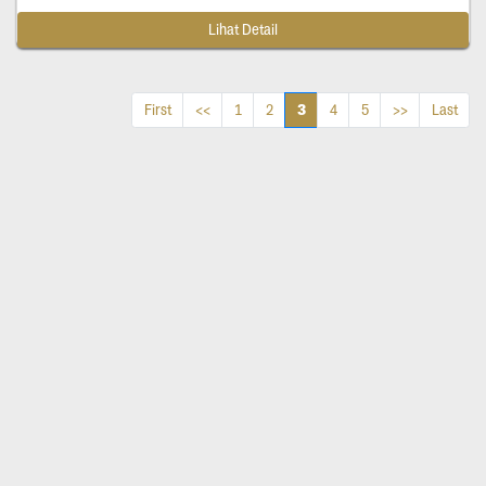
Lihat Detail
3
First
<<
1
2
4
5
>>
Last