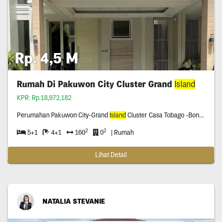
Rp. 4,5 M
Rumah Di Pakuwon City Cluster Grand
Island
KPR: Rp.18,972,182
Perumahan Pakuwon City-Grand
Island
Cluster Casa Tobago -Bonus Furnished -Row Jalan Tiga Mobil -Surat Shm -Hadap Selatan -Akses Pembantu Terpisah
2
2
5+1
4+1
160
0
| Rumah
Lihat Detail
NATALIA STEVANIE