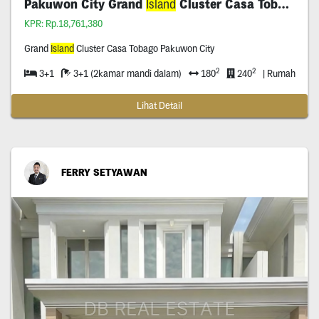
Pakuwon City Grand
Island
Cluster Casa Tobago
KPR: Rp.18,761,380
Grand
Island
Cluster Casa Tobago Pakuwon City
2
2
3+1
3+1 (2kamar mandi dalam)
180
240
| Rumah
Lihat Detail
FERRY SETYAWAN