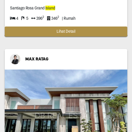
Santiago Rosa Grand
Island
2
2
4
5
396
346
| Rumah
Lihat Detail
MAX RATAG