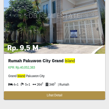
Rp. 9,5 M
Rumah Pakuwon City Grand
Island
KPR: Rp.40,052,383
Grand
Island
Pakuwon City
2
2
4+1
5+1
264
346
| Rumah
Lihat Detail