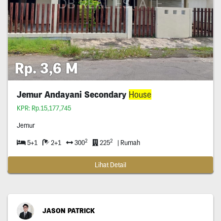
Rp. 3,6 M
Jemur Andayani Secondary
House
KPR: Rp.15,177,745
Jemur
2
2
5+1
2+1
300
225
| Rumah
Lihat Detail
JASON PATRICK