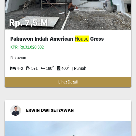
Rp. 7,5 M
Pakuwon Indah American
House
Gress
KPR: Rp.31,620,302
Pakuwon
2
2
4+2
5+1
180
400
| Rumah
Lihat Detail
ERWIN DWI SETYAWAN