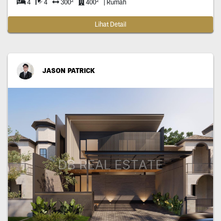
2
2
4
4
300
400
| Rumah
Lihat Detail
JASON PATRICK