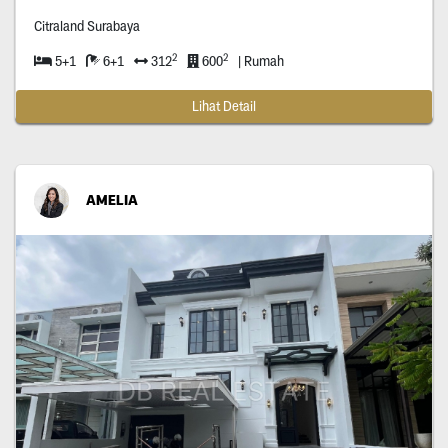
Citraland Surabaya
2
2
5+1
6+1
312
600
| Rumah
Lihat Detail
AMELIA