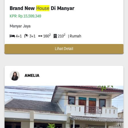
Brand New
House
Di Manyar
KPR: Rp.15,599,349
Manyar Jaya
2
2
4+1
3+1
160
210
| Rumah
Lihat Detail
AMELIA