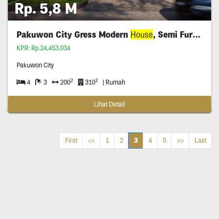
Rp. 5,8 M
Pakuwon City Gress Modern
House
, Semi Furnished
KPR: Rp.24,453,034
Pakuwon City
2
2
4
3
200
310
| Rumah
Lihat Detail
3
First
<<
1
2
4
5
>>
Last