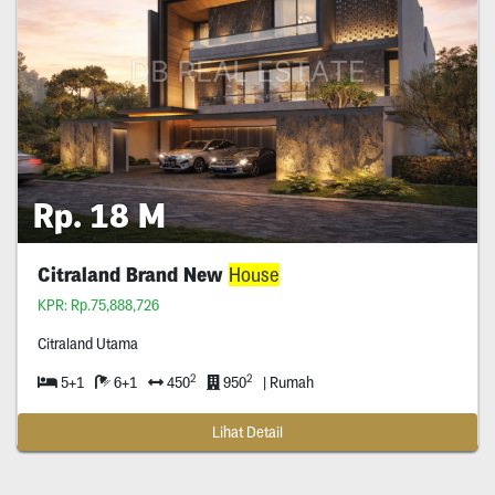
Rp. 18 M
Citraland Brand New
House
KPR: Rp.75,888,726
Citraland Utama
2
2
5+1
6+1
450
950
| Rumah
Lihat Detail