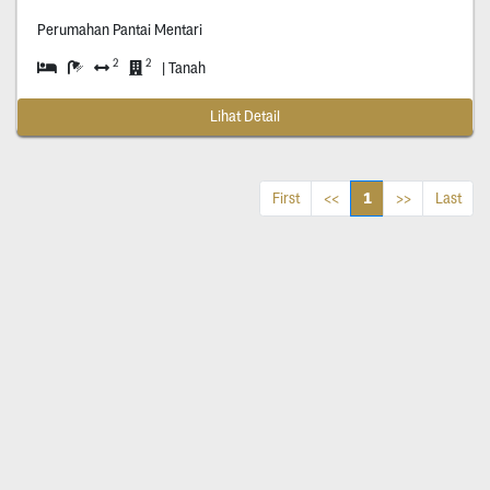
Perumahan Pantai Mentari
2
2
| Tanah
Lihat Detail
1
First
<<
>>
Last