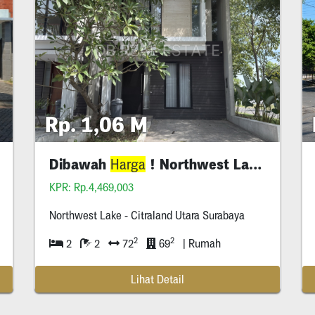
Rp. 1,06 M
Dibawah
! Northwest Lake Citraland Utara
Harga
KPR: Rp.4,469,003
Northwest Lake - Citraland Utara Surabaya
2
2
2
2
72
69
| Rumah
Lihat Detail