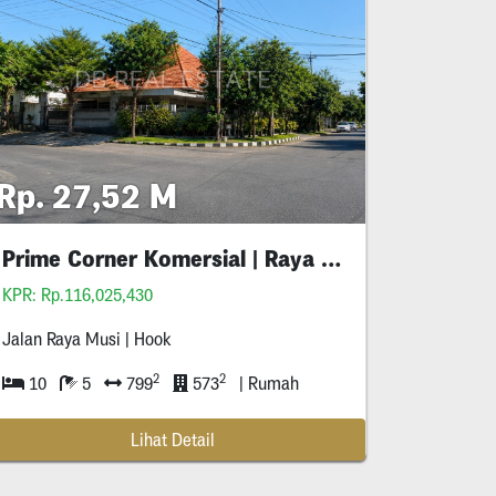
Rp. 27,52 M
Prime Corner Komersial | Raya Musi | Turun
Harg
KPR: Rp.116,025,430
Jalan Raya Musi | Hook
2
2
10
5
799
573
| Rumah
Lihat Detail