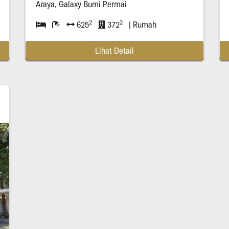
Araya, Galaxy Bumi Permai
2
2
625
372
| Rumah
Lihat Detail