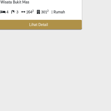
Wisata Bukit Mas
2
2
4
3
264
301
| Rumah
Lihat Detail