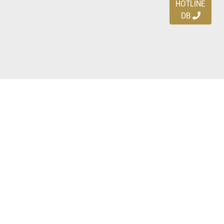
HOTLINE
DB
Ayo download DBDEALS