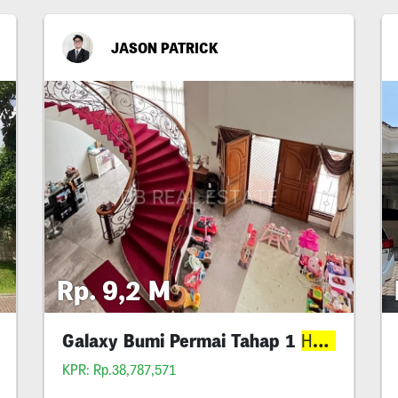
JASON PATRICK
Rp. 9,2 M
Best Deal
Galaxy Bumi Permai Tahap 1
Mirin
Harga
Harga
KPR: Rp.38,787,571