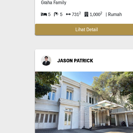
Graha Family
2
2
5
5
731
1,000
| Rumah
Lihat Detail
JASON PATRICK