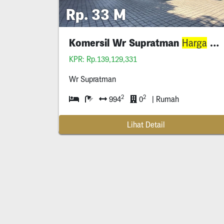
Rp. 33 M
Komersil Wr Supratman
Miring Surabaya Pusat
Harga
KPR: Rp.139,129,331
Wr Supratman
2
2
994
0
| Rumah
Lihat Detail