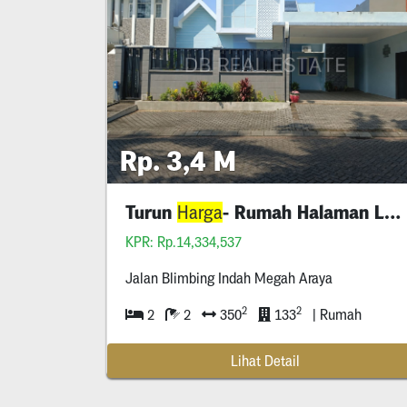
Rp. 3,4 M
Turun
- Rumah Halaman Luas
Harga
KPR: Rp.14,334,537
Jalan Blimbing Indah Megah Araya
2
2
2
2
350
133
| Rumah
Lihat Detail