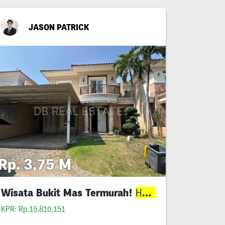
JASON PATRICK
Rp. 3,75 M
Wisata Bukit Mas Termurah!
Miring
g
Harga
KPR: Rp.15,810,151