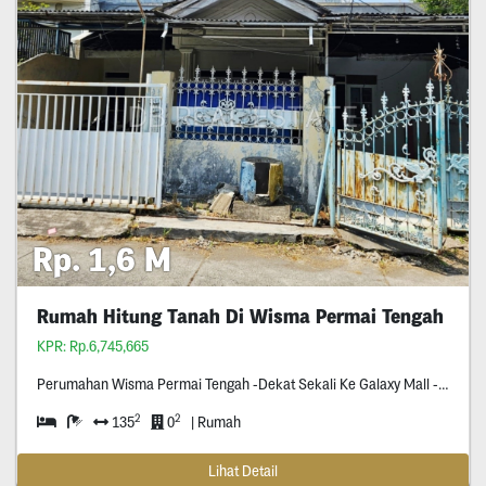
Rp. 1,6 M
Rumah Hitung Tanah Di Wisma Permai Tengah
KPR: Rp.6,745,665
Perumahan Wisma Permai Tengah -Dekat Sekali Ke Galaxy Mall -Dekat Kampus C Unair -Surat Shm -Row Jalan Dua Setengah Mobil -
2
2
135
0
| Rumah
Lihat Detail