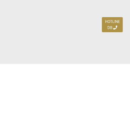
HOTLINE
DB
Jl. Dharmahusada Indah Timur 15 / Blok V 305,
Surabaya 60115
Ph. (031) 5954103