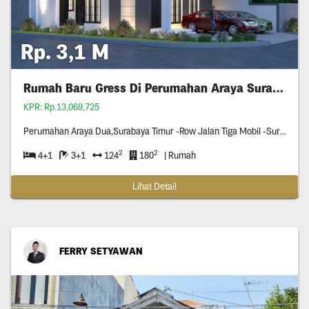
Rp. 3,1 M
Rumah Baru Gress Di Perumahan Araya Surabaya
KPR: Rp.13,069,725
Perumahan Araya Dua,Surabaya Timur -Row Jalan Tiga Mobil -Surat Shm -Hook (
2
2
4+1
3+1
124
180
| Rumah
Lihat Detail
FERRY SETYAWAN