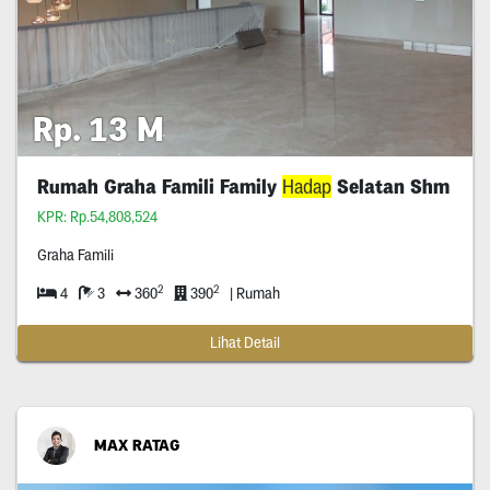
Rp. 13 M
Rumah Graha Famili Family
Hadap
Selatan Shm
KPR: Rp.54,808,524
Graha Famili
2
2
4
3
360
390
| Rumah
Lihat Detail
MAX RATAG