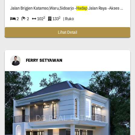
Jalan Brigjen Katamso,Waru,Sidoarjo -
Hadap
Jalan Raya -Akses Bisa Dilewati Container -Disekitaran Situ Banyak Pabrik Pabrik -Dekat Exit Tol
2
2
2
2
102
133
| Ruko
Lihat Detail
FERRY SETYAWAN