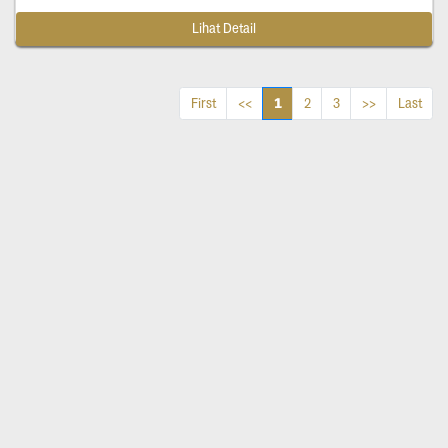
Lihat Detail
1
First
<<
2
3
>>
Last