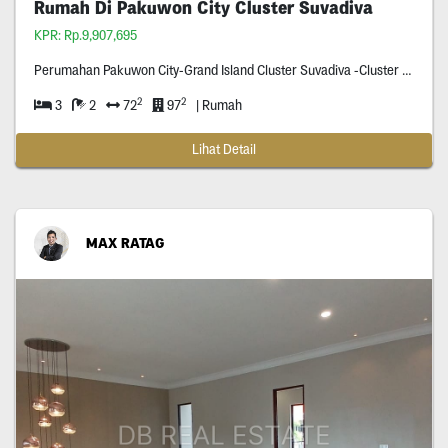
Rumah Di Pakuwon City Cluster Suvadiva
KPR: Rp.9,907,695
Perumahan Pakuwon City-Grand Island Cluster Suvadiva -Cluster Terbaru Dan Terfavorit Di Perumahan Pakuwon City -Row Jalan Tiga Mobil -Surat Shm -Bahan Bahan Yang Dipakai Sangat Berkualitas -
2
2
3
2
72
97
| Rumah
Lihat Detail
MAX RATAG