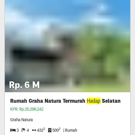
Rp. 6 M
Rumah Graha Natura Termurah
Hadap
Selatan
KPR: Rp.25,296,242
Graha Natura
2
2
3
4
432
500
| Rumah