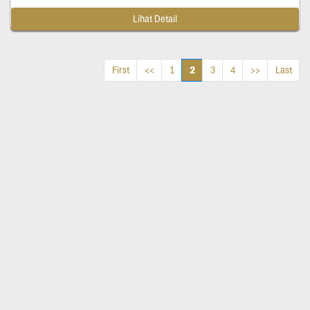
Lihat Detail
2
First
<<
1
3
4
>>
Last