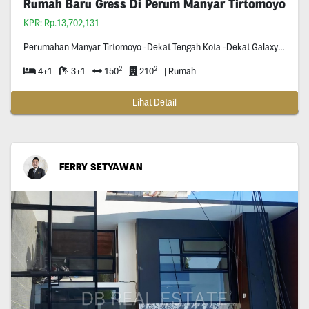
Rumah Baru Gress Di Perum Manyar Tirtomoyo
KPR: Rp.13,702,131
Perumahan Manyar Tirtomoyo -Dekat Tengah Kota -Dekat Galaxy Mall -Carport Dua Mobil -Row Jalan Tiga Mobil -Ready Dua Unit Jejer -
2
2
4+1
3+1
150
210
| Rumah
Lihat Detail
FERRY SETYAWAN