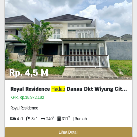
Rp. 4,5 M
Royal Residence
Hadap
Danau Dkt Wiyung Citraland
KPR: Rp.18,972,182
Royal Residence
2
2
4+1
3+1
240
311
| Rumah
Lihat Detail