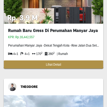
Rp. 3,9 M
Rumah Baru Gress Di Perumahan Manyar Jaya
KPR: Rp.16,442,557
Perumahan Manyar Jaya -Dekat Tengah Kota -Row Jalan Dua Setengah Mobil -
2
2
4+1
4+1
170
260
| Rumah
Lihat Detail
THEODORE