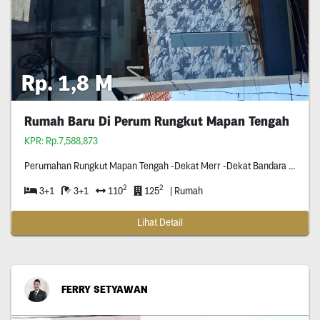
Rp. 1,8 M
Rumah Baru Di Perum Rungkut Mapan Tengah
KPR: Rp.7,588,873
Perumahan Rungkut Mapan Tengah -Dekat Merr -Dekat Bandara Juanda -
2
2
3+1
3+1
110
125
| Rumah
Lihat Detail
FERRY SETYAWAN