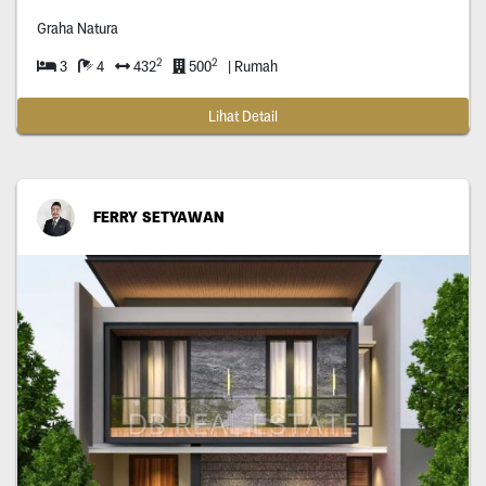
Graha Natura
2
2
3
4
432
500
| Rumah
Lihat Detail
FERRY SETYAWAN