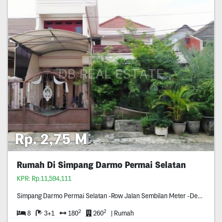
Rp. 2,75 M
Rumah Di Simpang Darmo Permai Selatan
KPR: Rp.11,594,111
Simpang Darmo Permai Selatan -Row Jalan Sembilan Meter -Dekat Pakuwon Mall -Dekat Tol Satelit -Surat Shm -
2
2
8
3+1
180
260
| Rumah