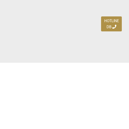
HOTLINE
DB
Jl. Dharmahusada Indah Timur 15 / Blok V 305,
Surabaya 60115
Ph. (031) 5954103