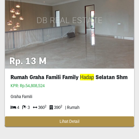
Rp. 13 M
Rumah Graha Famili Family
Hadap
Selatan Shm
KPR: Rp.54,808,524
Graha Famili
2
2
4
3
360
390
| Rumah
Lihat Detail