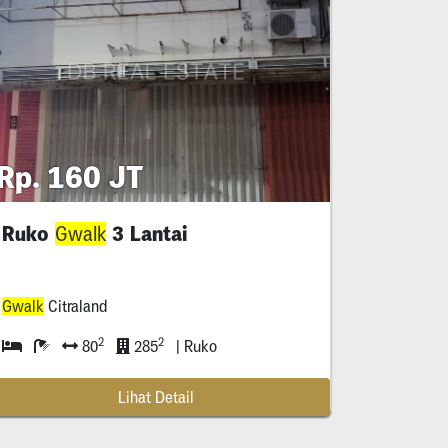
Rp. 160 JT
Ruko
3 Lantai
Gwalk
Gwalk
Citraland
2
2
80
285
| Ruko
Lihat Detail