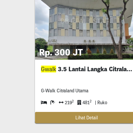
Rp. 300 JT
3.5 Lantai Langka Citraland
Gwalk
G-Walk Citraland Utama
2
2
219
481
| Ruko
Lihat Detail