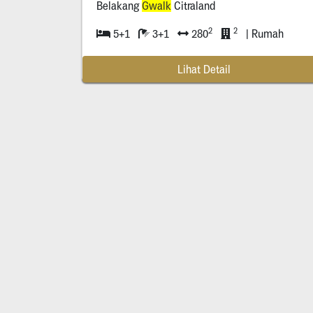
Belakang
Gwalk
Citraland
2
2
5+1
3+1
280
| Rumah
Lihat Detail