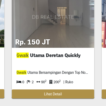
Rp. 150 JT
Utama Deretan Quickly
Gwalk
Gwalk
Utama Bersampingan Dengan Top Noodle Dan Quickly
2
2
0
2
90
200
| Ruko
Lihat Detail