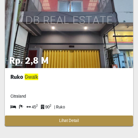
Rp. 2,8 M
Ruko
Gwalk
Citraland
2
2
45
90
| Ruko
Lihat Detail