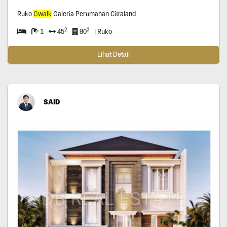
Ruko
Gwalk
Galeria Perumahan Citraland
2
2
1
45
90
| Ruko
Lihat Detail
SAID