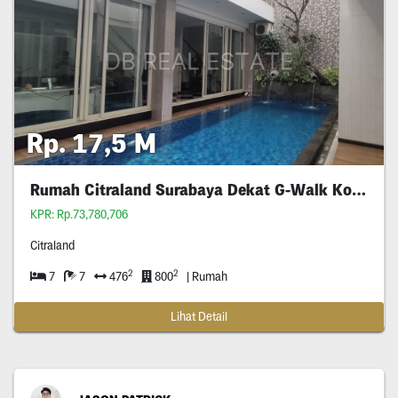
Rp. 17,5 M
Rumah Citraland Surabaya Dekat G-Walk Kondisi Furnish Ada Kolam Renangnya Di Surabaya
KPR: Rp.73,780,706
Citraland
2
2
7
7
476
800
| Rumah
Lihat Detail