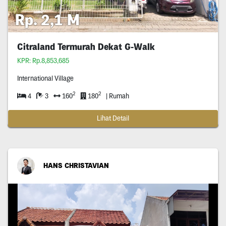
Rp. 2,1 M
Citraland Termurah Dekat G-Walk
KPR: Rp.8,853,685
International Village
2
2
4
3
160
180
| Rumah
Lihat Detail
HANS CHRISTAVIAN