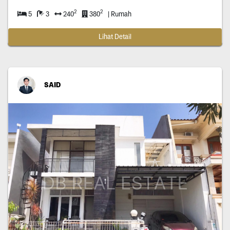
2
2
5
3
240
380
| Rumah
Lihat Detail
SAID