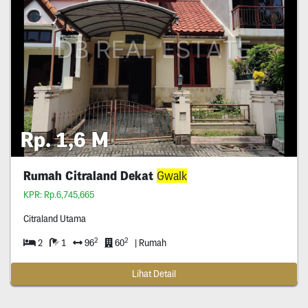
Rp. 1,6 M
Rumah Citraland Dekat
Gwalk
KPR: Rp.6,745,665
Citraland Utama
2
2
2
1
96
60
| Rumah
Lihat Detail