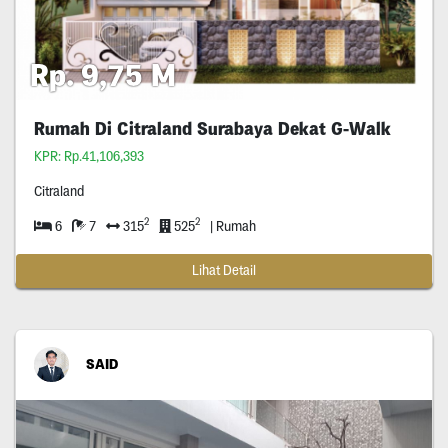
Rp. 9,75 M
Rumah Di Citraland Surabaya Dekat G-Walk
KPR: Rp.41,106,393
Citraland
2
2
6
7
315
525
| Rumah
Lihat Detail
SAID