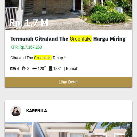
Rp. 1,7 M
Termurah Citraland The
Greenlake
Harga Miring
KPR: Rp.7,167,269
Citraland The
Greenlake
Tahap *
2
2
4
3
120
138
| Rumah
Lihat Detail
KARENILA