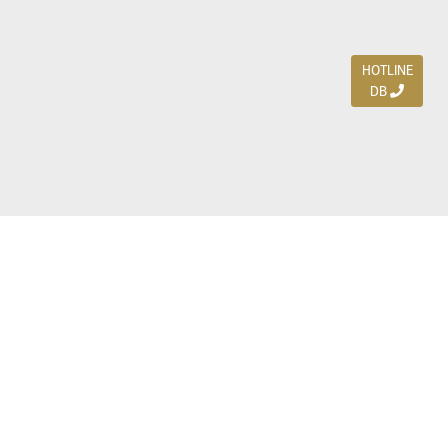
HOTLINE
DB
Jl. Dharmahusada Indah Timur 15 / Blok V 305,
Surabaya 60115
Ph. (031) 5954103