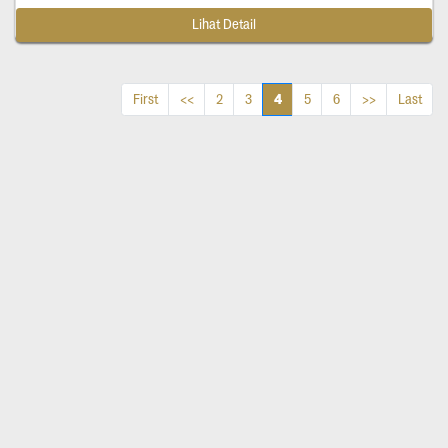
Lihat Detail
4
First
<<
2
3
5
6
>>
Last