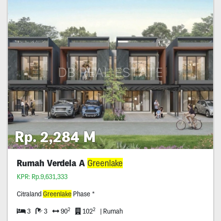
Rp. 2,284 M
Rumah Verdela A
Greenlake
KPR: Rp.9,631,333
Citraland
Greenlake
Phase *
2
2
3
3
90
102
| Rumah