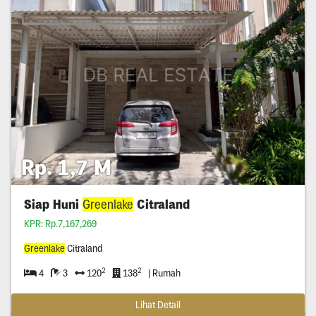
Rp. 1,7 M
Siap Huni
Greenlake
Citraland
KPR: Rp.7,167,269
Greenlake
Citraland
2
2
4
3
120
138
| Rumah
Lihat Detail