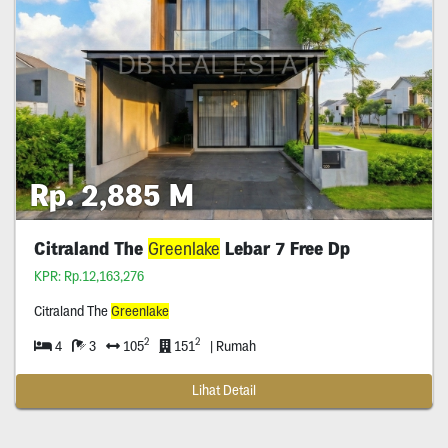
Rp. 2,885 M
Citraland The
Greenlake
Lebar 7 Free Dp
KPR: Rp.12,163,276
Citraland The
Greenlake
2
2
4
3
105
151
| Rumah
Lihat Detail