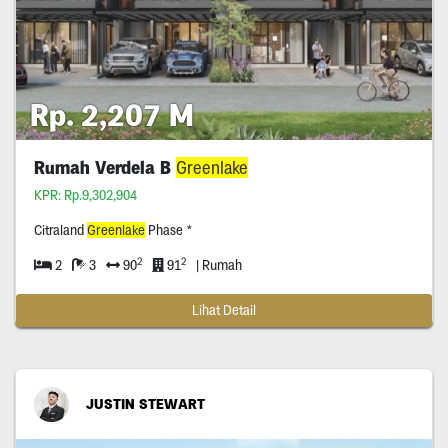
Rp. 2,207 M
Rumah Verdela B
Greenlake
KPR: Rp.9,302,904
Citraland
Greenlake
Phase *
2
2
2
3
90
91
| Rumah
Lihat Detail
JUSTIN STEWART