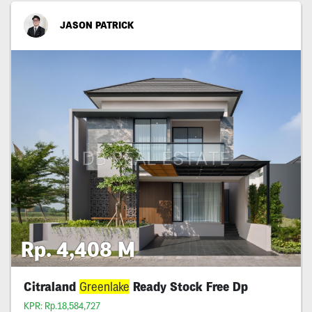
JASON PATRICK
Rp. 4,408 M
Citraland
Greenlake
Ready Stock Free Dp
KPR: Rp.18,584,727