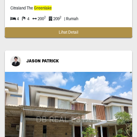
Citraland The
Greenlake
2
2
4
4
200
209
| Rumah
Lihat Detail
JASON PATRICK