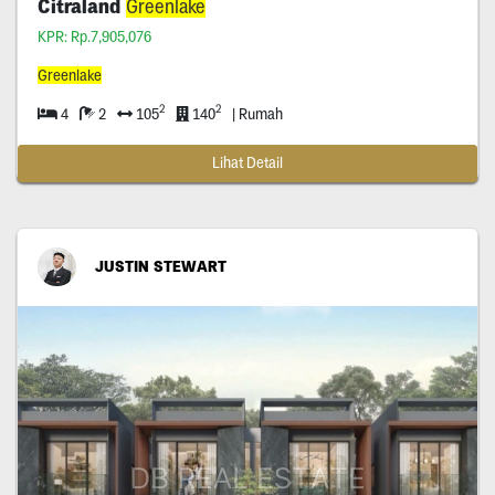
Citraland
Greenlake
KPR: Rp.7,905,076
Greenlake
2
2
4
2
105
140
| Rumah
Lihat Detail
JUSTIN STEWART