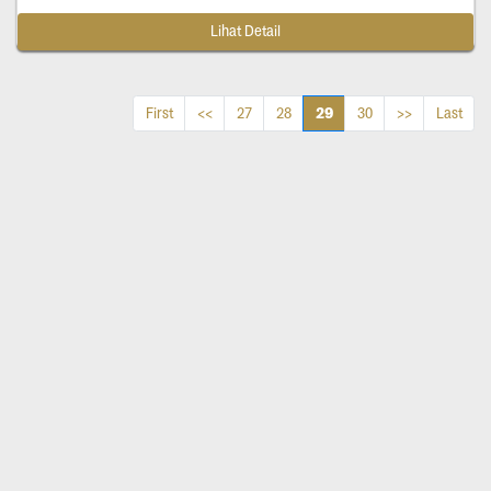
Lihat Detail
29
First
<<
27
28
30
>>
Last