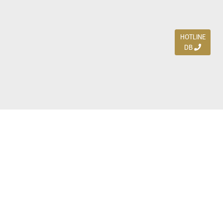
HOTLINE
DB
Jl. Dharmahusada Indah Timur 15 / Blok V 305,
Surabaya 60115
Ph. (031) 5954103