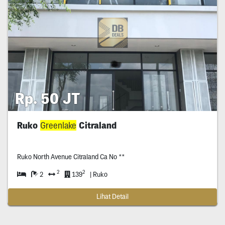
Rp. 50 JT
Ruko
Greenlake
Citraland
Ruko North Avenue Citraland Ca No **
2
2
2
139
| Ruko
Lihat Detail