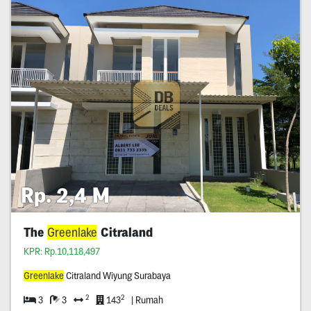
Rp. 2,4 M
The
Greenlake
Citraland
KPR: Rp.10,118,497
Greenlake
Citraland Wiyung Surabaya
2
2
3
3
143
| Rumah