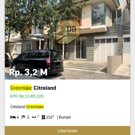
Rp. 3,2 M
Greenlake
Citraland
KPR: Rp.13,491,329
Citraland
Greenlake
2
2
4
3
232
| Rumah
Lihat Detail