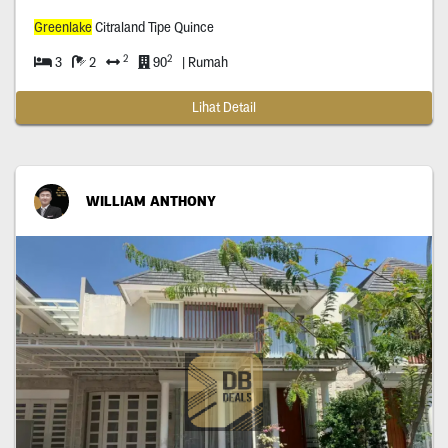
Greenlake
Citraland Tipe Quince
2
2
3
2
90
| Rumah
Lihat Detail
WILLIAM ANTHONY