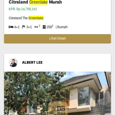
Citraland
Greenlake
Murah
KPR: Rp.14,756,141
Citraland The
Greenlake
2
2
4+1
3+1
258
| Rumah
Lihat Detail
ALBERT LEE