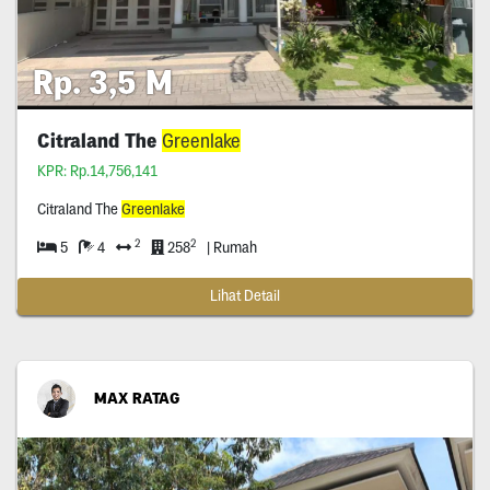
Rp. 3,5 M
Citraland The
Greenlake
KPR: Rp.14,756,141
Citraland The
Greenlake
2
2
5
4
258
| Rumah
Lihat Detail
MAX RATAG