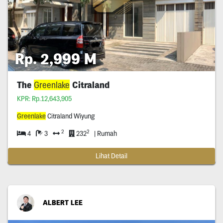
Rp. 2,999 M
The
Greenlake
Citraland
KPR: Rp.12,643,905
Greenlake
Citraland Wiyung
2
2
4
3
232
| Rumah
Lihat Detail
ALBERT LEE