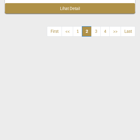
Lihat Detail
2
First
<<
1
3
4
>>
Last