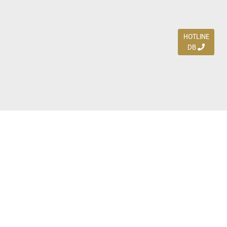
HOTLINE
DB
Jl. Dharmahusada Indah Timur 15 / Blok V 305,
Surabaya 60115
Ph. (031) 5954103