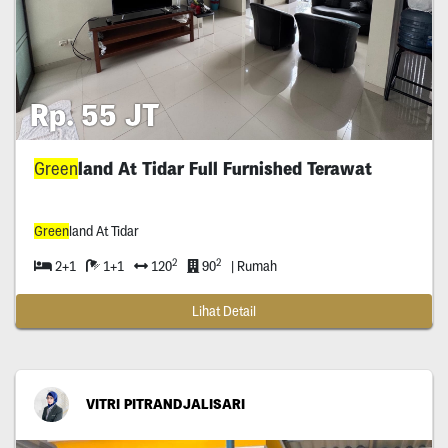
Rp. 55 JT
Green
land At Tidar Full Furnished Terawat
Green
land At Tidar
2
2
2+1
1+1
120
90
| Rumah
Lihat Detail
VITRI PITRANDJALISARI