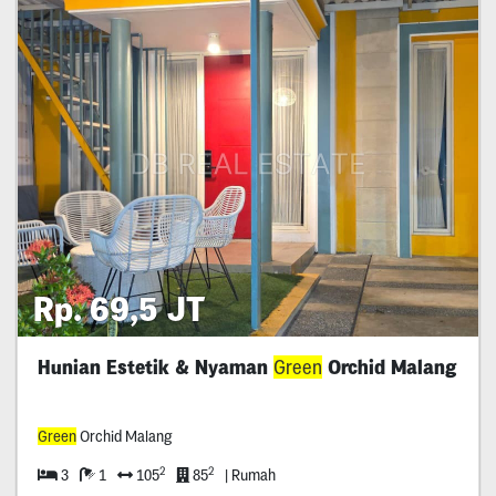
Rp. 69,5 JT
Hunian Estetik & Nyaman
Green
Orchid Malang
Green
Orchid Malang
2
2
3
1
105
85
| Rumah