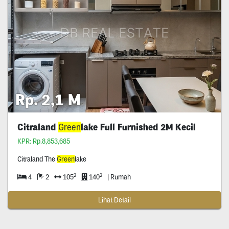
Rp. 2,1 M
Citraland
Green
lake Full Furnished 2M Kecil
KPR: Rp.8,853,685
Citraland The
Green
lake
2
2
4
2
105
140
| Rumah
Lihat Detail