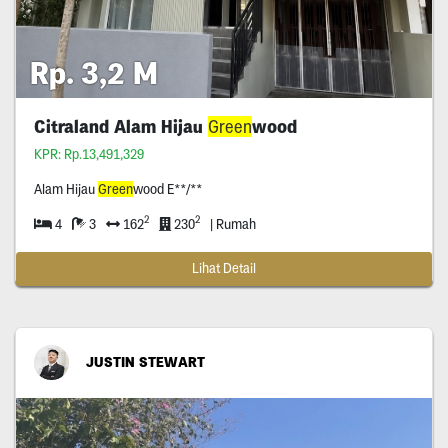
Rp. 3,2 M
Citraland Alam Hijau
Green
wood
KPR: Rp.13,491,329
Alam Hijau
Green
wood E**/**
2
2
4
3
162
230
| Rumah
Lihat Detail
JUSTIN STEWART