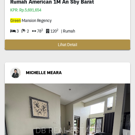
Rumah American 1M An Sby Barat
KPR: Rp.5,691,654
Green
Mansion Regency
2
2
3
2
78
120
| Rumah
Lihat Detail
MICHELLE MEARA