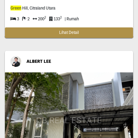
Green
Hill, Citraland Utara
2
2
3
2
200
133
| Rumah
Lihat Detail
ALBERT LEE