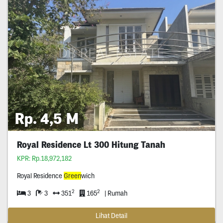
Rp. 4,5 M
Royal Residence Lt 300 Hitung Tanah
KPR: Rp.18,972,182
Royal Residence
Green
wich
2
2
3
3
351
165
| Rumah
Lihat Detail