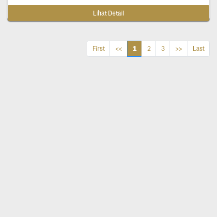
Lihat Detail
1
First
<<
2
3
>>
Last