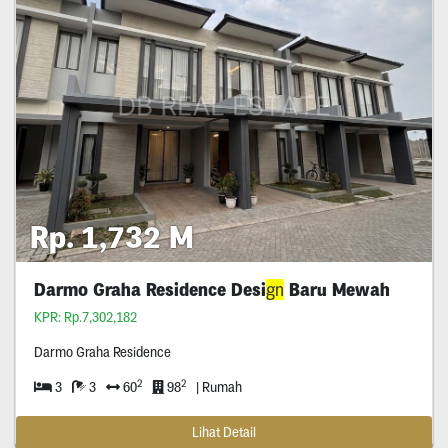
Rp. 1,732 M
Darmo Graha Residence Desi
gn
Baru Mewah
KPR: Rp.7,302,182
Darmo Graha Residence
2
2
3
3
60
98
| Rumah
Lihat Detail