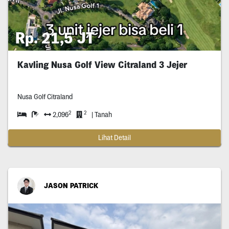
Rp. 21,5 JT
Kavling Nusa Golf View Citraland 3 Jejer
Nusa Golf Citraland
2
2
2,096
| Tanah
Lihat Detail
JASON PATRICK