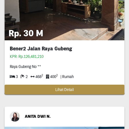
Rp. 30 M
Bener2 Jalan Raya Gubeng
KPR: Rp.126,481,210
Raya Gubeng No **
2
2
3
2
468
400
| Rumah
Lihat Detail
ANITA DWI N.