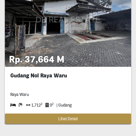
Rp. 37,664 M
Gudang Nol Raya Waru
Raya Waru
2
2
1,712
0
| Gudang
Lihat Detail