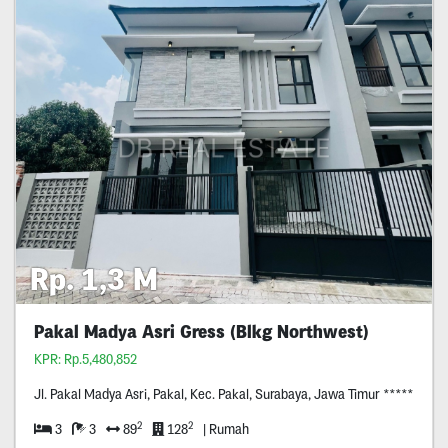
Rp. 1,3 M
Pakal Madya Asri Gress (Blkg Northwest)
KPR: Rp.5,480,852
Jl. Pakal Madya Asri, Pakal, Kec. Pakal, Surabaya, Jawa Timur *****
2
2
3
3
89
128
| Rumah