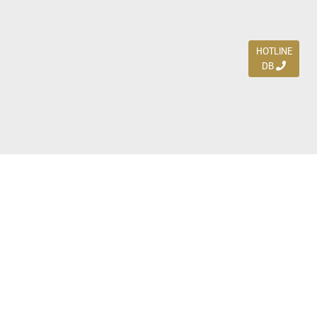
HOTLINE
DB
Jl. Dharmahusada Indah Timur 15 / Blok V 305,
Surabaya 60115
Ph. (031) 5954103