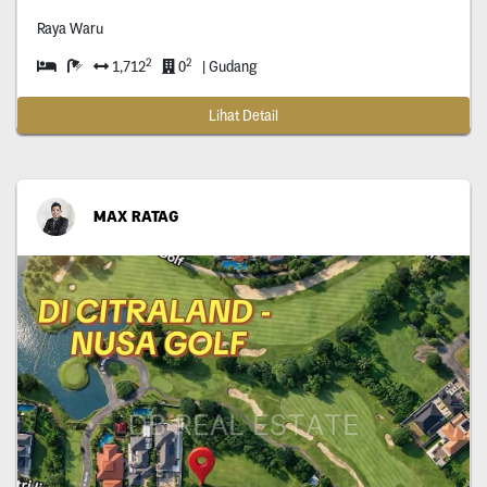
Raya Waru
2
2
1,712
0
| Gudang
Lihat Detail
MAX RATAG