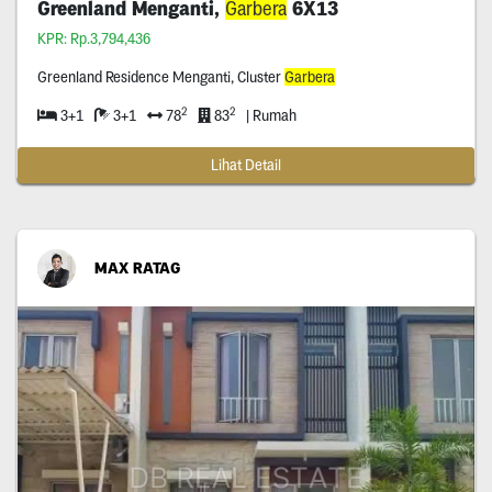
Greenland Menganti,
Garbera
6X13
KPR: Rp.3,794,436
Greenland Residence Menganti, Cluster
Garbera
2
2
3+1
3+1
78
83
| Rumah
Lihat Detail
MAX RATAG