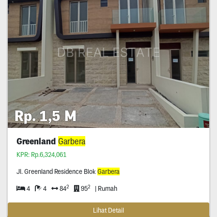
Rp. 1,5 M
Greenland
Garbera
KPR: Rp.6,324,061
Jl. Greenland Residence Blok
Garbera
2
2
4
4
84
95
| Rumah
Lihat Detail