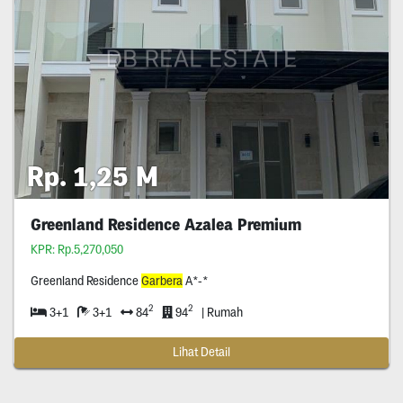
Rp. 1,25 M
Greenland Residence Azalea Premium
KPR: Rp.5,270,050
Greenland Residence
Garbera
A*-*
2
2
3+1
3+1
84
94
| Rumah
Lihat Detail