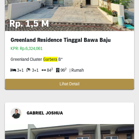
Rp. 1,5 M
Greenland Residence Tinggal Bawa Baju
KPR: Rp.6,324,061
Greenland Cluster
Garbera
B*
2
2
3+1
3+1
84
96
| Rumah
Lihat Detail
GABRIEL JOSHUA