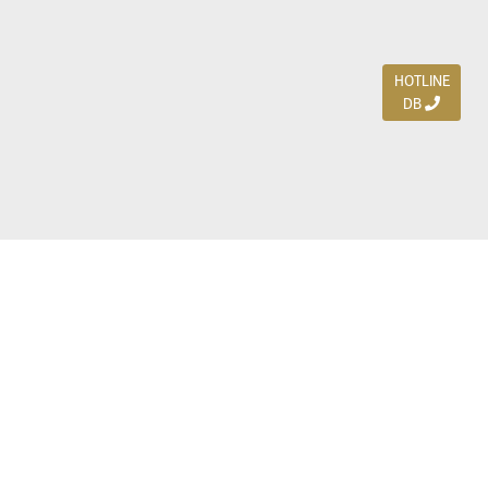
HOTLINE
DB
Jl. Dharmahusada Indah Timur 15 / Blok V 305,
Surabaya 60115
Ph. (031) 5954103