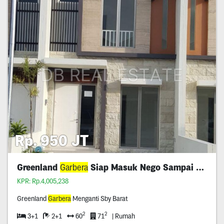
Rp. 950 JT
Greenland
Garbera
Siap Masuk Nego Sampai Deal
KPR: Rp.4,005,238
Greenland
Garbera
Menganti Sby Barat
2
2
3+1
2+1
60
71
| Rumah