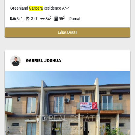
Greenland
Garbera
Residence A*-*
2
2
3+1
3+1
84
95
| Rumah
Lihat Detail
GABRIEL JOSHUA