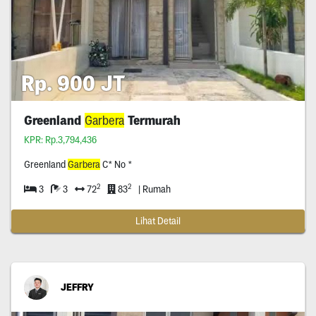
Rp. 900 JT
Greenland
Garbera
Termurah
KPR: Rp.3,794,436
Greenland
Garbera
C* No *
2
2
3
3
72
83
| Rumah
Lihat Detail
JEFFRY