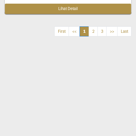
Lihat Detail
1
First
<<
2
3
>>
Last