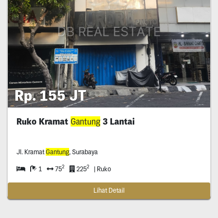
Rp. 155 JT
Ruko Kramat
Gantung
3 Lantai
Jl. Kramat
Gantung
, Surabaya
2
2
1
75
225
| Ruko
Lihat Detail