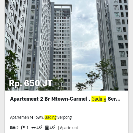
Rp. 650 JT
Apartement 2 Br Mtown-Carmel ,
Gading
Serpong
Apartemen M Town,
Gading
Serpong
2
2
2
1
48
48
| Apartment