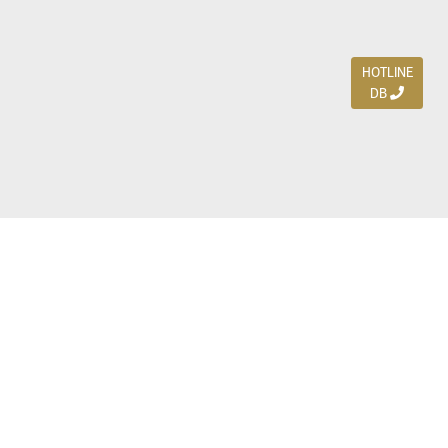
HOTLINE
DB
Jl. Dharmahusada Indah Timur 15 / Blok V 305,
Surabaya 60115
Ph. (031) 5954103