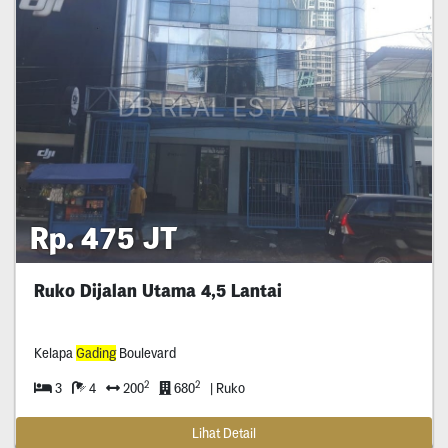
Rp. 475 JT
Ruko Dijalan Utama 4,5 Lantai
Kelapa
Gading
Boulevard
2
2
3
4
200
680
| Ruko
Lihat Detail