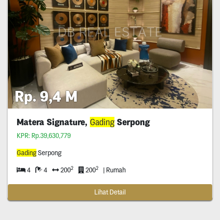
Rp. 9,4 M
Matera Signature,
Gading
Serpong
KPR: Rp.39,630,779
Gading
Serpong
2
2
4
4
200
200
| Rumah
Lihat Detail