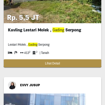
Rp. 5,5 JT
Kavling Lestari Molek ,
Gading
Serpong
Lestari Molek ,
Gading
Serpong
2
2
413
| Tanah
Lihat Detail
EVVY JUSUP