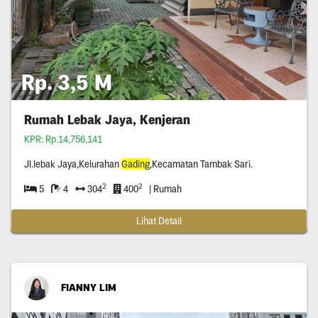
Rp. 3,5 M
Rumah Lebak Jaya, Kenjeran
KPR: Rp.14,756,141
Jl.lebak Jaya,Kelurahan
Gading
,Kecamatan Tambak Sari.
2
2
5
4
304
400
| Rumah
Lihat Detail
FIANNY LIM