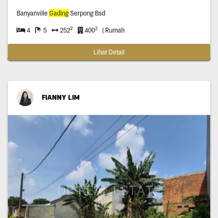
Banyanville
Gading
Serpong Bsd
2
2
4
5
252
400
| Rumah
Lihat Detail
FIANNY LIM