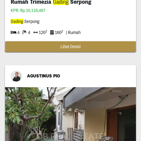
Rumah Trimezia
Gading
Serpong
KPR: Rp.10,118,497
Gading
Serpong
2
2
4
4
120
160
| Rumah
Lihat Detail
AGUSTINUS PIO