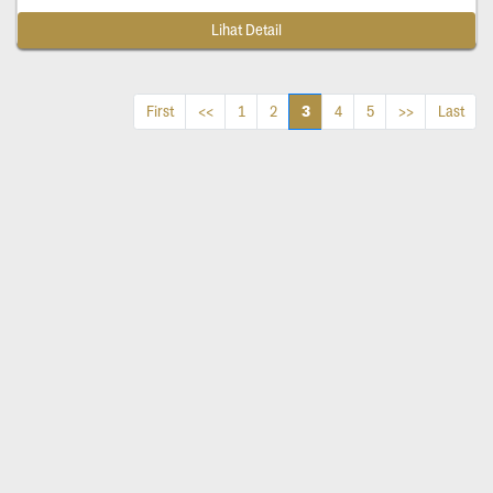
Lihat Detail
3
First
<<
1
2
4
5
>>
Last