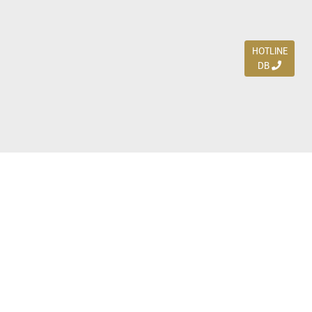
HOTLINE
DB
Jl. Dharmahusada Indah Timur 15 / Blok V 305,
Surabaya 60115
Ph. (031) 5954103