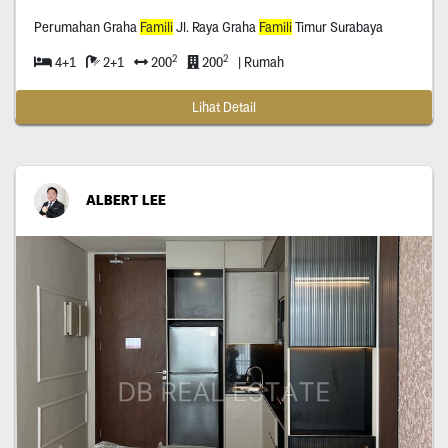
Perumahan Graha
Famili
Jl. Raya Graha
Famili
Timur Surabaya
2
2
4+1
2+1
200
200
| Rumah
Lihat Detail
ALBERT LEE