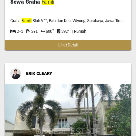
Sewa Graha
Famili
Graha
Famili
Blok V**, Babatan Kec. Wiyung, Surabaya, Jawa Timur, *****.
2
2
2+1
2+1
600
392
| Rumah
Lihat Detail
ERIK CLEARY