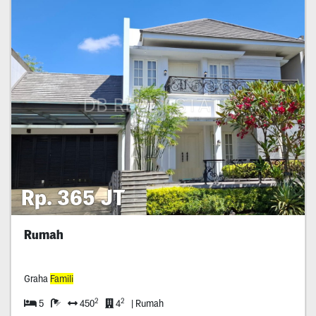
Rp. 365 JT
Rumah
Graha
Famili
2
2
5
450
4
| Rumah