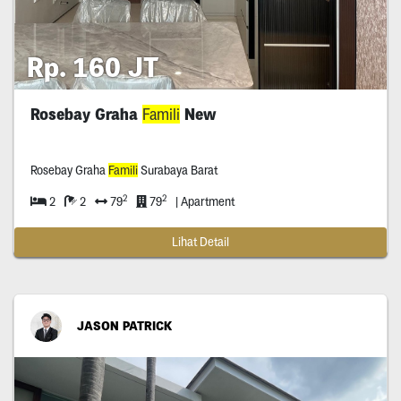
Rp. 160 JT
Rosebay Graha
Famili
New
Rosebay Graha
Famili
Surabaya Barat
2
2
2
2
79
79
| Apartment
Lihat Detail
JASON PATRICK