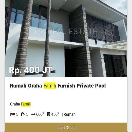
Rp. 400 JT
Rumah Graha
Famili
Furnish Private Pool
Graha
Famili
2
2
5
5
600
450
| Rumah
Lihat Detail