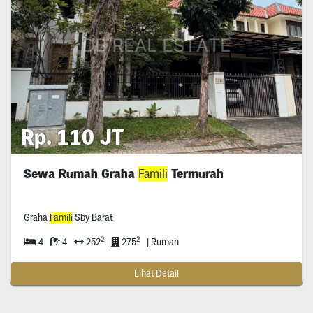
Rp. 110 JT
Sewa Rumah Graha
Famili
Termurah
Graha
Famili
Sby Barat
2
2
4
4
252
275
| Rumah
Lihat Detail