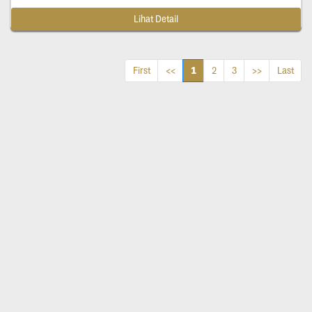
Lihat Detail
1
First
<<
2
3
>>
Last