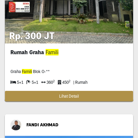
Rp. 300 JT
Rumah Graha
Famili
Graha
Famili
Blok O-**
2
2
5+1
5+1
360
450
| Rumah
Lihat Detail
FANDI AKHMAD