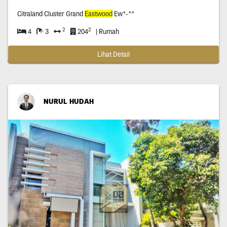
Citraland Cluster Grand
Eastwood
Ew*-**
2
2
4
3
204
| Rumah
Lihat Detail
NURUL HUDAH