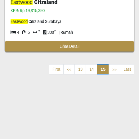
Eastwood
Citraland
KPR: Rp.19,815,390
Eastwood
Citraland Surabaya
2
2
4
5
300
| Rumah
Lihat Detail
15
First
<<
13
14
>>
Last