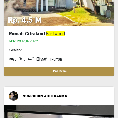
Rp. 4,5 M
Rumah Citraland
Eastwood
KPR: Rp.18,972,182
Citraland
2
2
5
5
350
| Rumah
Lihat Detail
NUGRAHAN ADHI DARMA