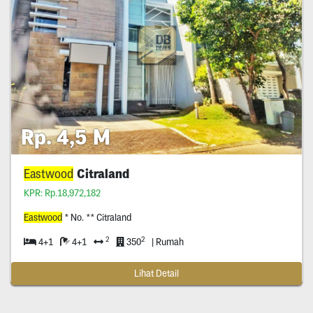
Rp. 4,5 M
Eastwood
Citraland
KPR: Rp.18,972,182
Eastwood
* No. ** Citraland
2
2
4+1
4+1
350
| Rumah
Lihat Detail