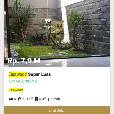
Rp. 7,9 M
Eastwood
Super Luas
KPR: Rp.33,306,719
Eastwood
2
2
4
5
434
| Rumah
Lihat Detail