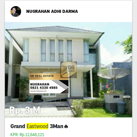
NUGRAHAN ADHI DARMA
Rp. 3 M
Grand
Eastwood
3Man🔥
KPR: Rp.12,648,121