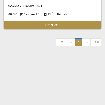
Nirwana - Surabaya Timur
2
2
3+1
1++
175
135
| Rumah
Lihat Detail
1
First
<<
>>
Last