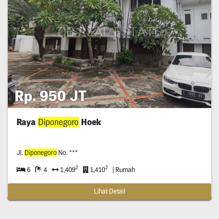
Rp. 950 JT
Raya
Diponegoro
Hoek
Jl.
Diponegoro
No. ***
2
2
6
4
1,409
1,410
| Rumah
Lihat Detail