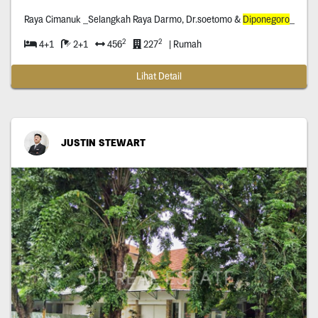
Raya Cimanuk _Selangkah Raya Darmo, Dr.soetomo &
Diponegoro
_
2
2
4+1
2+1
456
227
| Rumah
Lihat Detail
JUSTIN STEWART