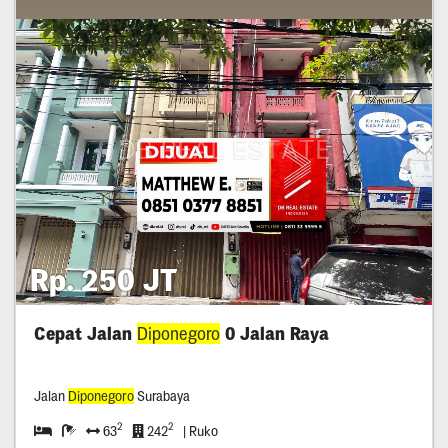
Rp. 250 JT
Cepat Jalan
Diponegoro
0 Jalan Raya
Jalan
Diponegoro
Surabaya
2
2
63
242
| Ruko