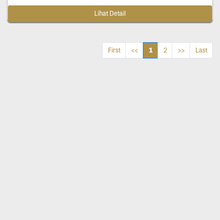
Lihat Detail
1
First
<<
2
>>
Last