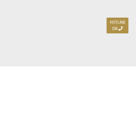
HOTLINE
DB
Jl. Dharmahusada Indah Timur 15 / Blok V 305,
Surabaya 60115
Ph. (031) 5954103