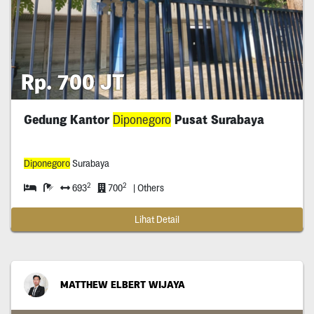
Rp. 700 JT
Gedung Kantor
Diponegoro
Pusat Surabaya
Diponegoro
Surabaya
2
2
693
700
| Others
Lihat Detail
MATTHEW ELBERT WIJAYA