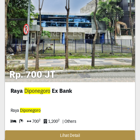
Rp. 700 JT
Raya
Diponegoro
Ex Bank
Raya
Diponegoro
2
2
700
1,200
| Others
Lihat Detail