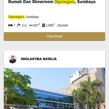
Rumah Dan Showroom
Diponegoro
, Surabaya
Diponegoro
, Surabaya
2
2
7
2+1
637
1,000
| Rumah
Lihat Detail
SKOLASTIKA NATALIA