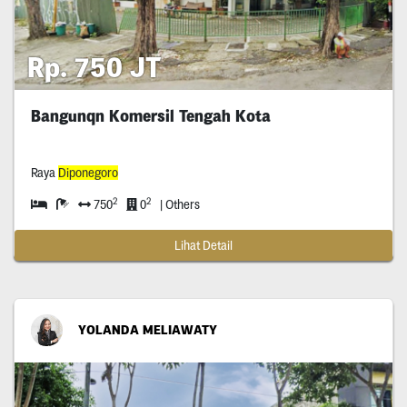
Rp. 750 JT
Bangunqn Komersil Tengah Kota
Raya
Diponegoro
2
2
750
0
| Others
Lihat Detail
YOLANDA MELIAWATY