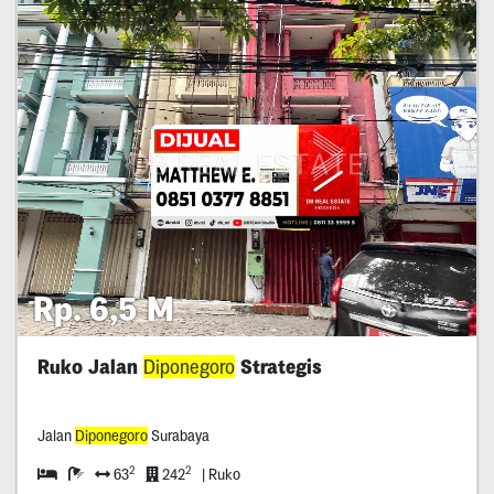
Rp. 6,5 M
Ruko Jalan
Diponegoro
Strategis
Jalan
Diponegoro
Surabaya
2
2
63
242
| Ruko