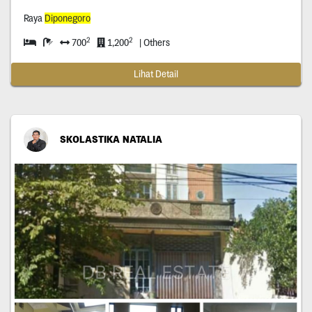
Raya
Diponegoro
2
2
700
1,200
| Others
Lihat Detail
SKOLASTIKA NATALIA