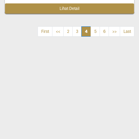
Lihat Detail
4
First
<<
2
3
5
6
>>
Last