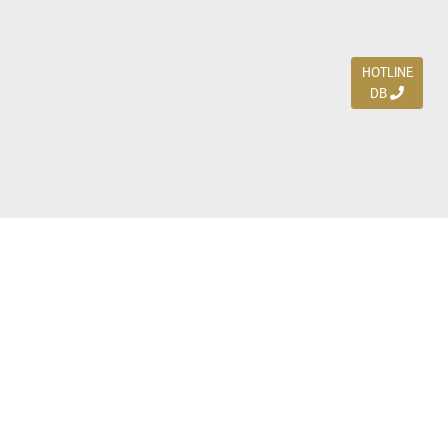
HOTLINE
DB
Jl. Dharmahusada Indah Timur 15 / Blok V 305,
Surabaya 60115
Ph. (031) 5954103