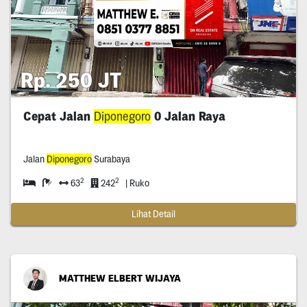
Rp. 250 JT
Cepat Jalan
Diponegoro
0 Jalan Raya
Jalan
Diponegoro
Surabaya
2
2
63
242
| Ruko
Lihat Detail
MATTHEW ELBERT WIJAYA