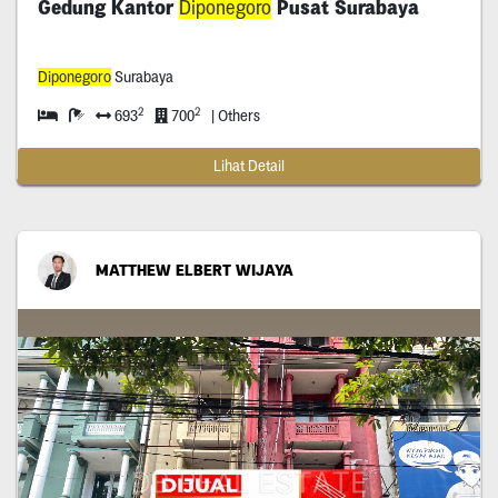
Gedung Kantor
Diponegoro
Pusat Surabaya
Diponegoro
Surabaya
2
2
693
700
| Others
Lihat Detail
MATTHEW ELBERT WIJAYA