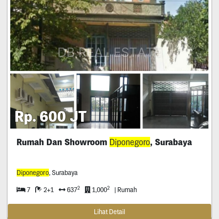
Rp. 600 JT
Rumah Dan Showroom
Diponegoro
, Surabaya
Diponegoro
, Surabaya
2
2
7
2+1
637
1,000
| Rumah
Lihat Detail