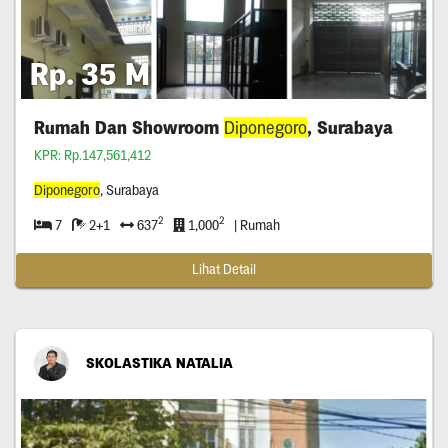
Rp. 35 M
Rumah Dan Showroom
Diponegoro
, Surabaya
KPR: Rp.147,561,412
Diponegoro
, Surabaya
2
2
7
2+1
637
1,000
| Rumah
Lihat Detail
SKOLASTIKA NATALIA