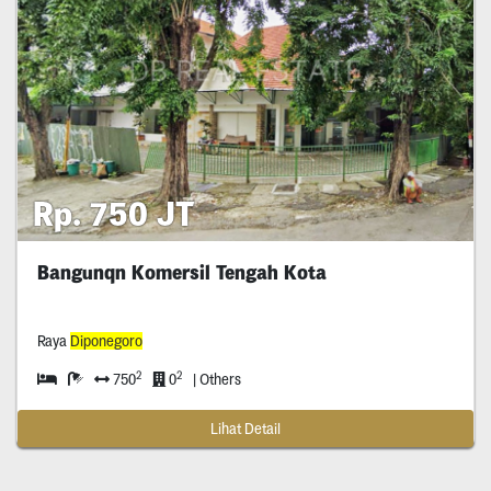
Rp. 750 JT
Bangunqn Komersil Tengah Kota
Raya
Diponegoro
2
2
750
0
| Others
Lihat Detail